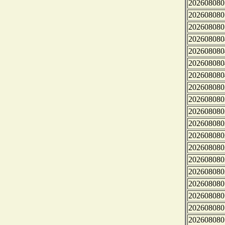
202608080
202608080
202608080
202608080
202608080
202608080
202608080
202608080
202608080
202608080
202608080
202608080
202608080
202608080
202608080
202608080
202608080
202608080
202608080