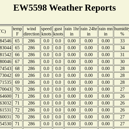
EW5598 Weather Reports
temp
wind
speed
gust
rain 1hr
rain 24hr
rain mn
humidit
TC)
F
direction
knots
knots
in
in
in
%
84546
65
286
0.0
0.0
0.00
0.00
0.00
33
83044
65
286
0.0
0.0
0.00
0.00
0.00
34
81542
66
286
0.0
0.0
0.00
0.00
0.00
31
80046
67
286
0.0
0.0
0.00
0.00
0.00
30
74543
68
286
0.0
0.0
0.00
0.00
0.00
28
73042
69
286
0.0
0.0
0.00
0.00
0.00
28
71535
69
286
0.0
0.0
0.00
0.00
0.00
28
70043
70
286
0.0
0.0
0.00
0.00
0.00
27
64600
71
286
0.0
0.0
0.00
0.00
0.00
26
63032
71
286
0.0
0.0
0.00
0.00
0.00
26
61531
72
286
0.0
0.0
0.00
0.00
0.00
26
60031
70
286
0.0
0.0
0.00
0.00
0.00
27
54530
71
286
0.0
0.0
0.00
0.00
0.00
27