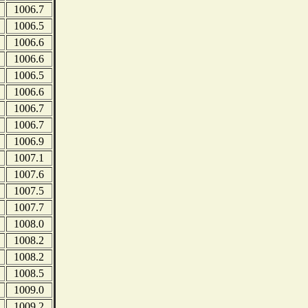
1006.7
1006.5
1006.6
1006.6
1006.5
1006.6
1006.7
1006.7
1006.9
1007.1
1007.6
1007.5
1007.7
1008.0
1008.2
1008.2
1008.5
1009.0
1009.2