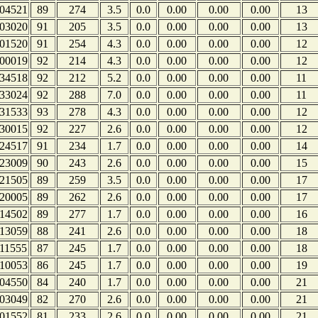
04521
89
274
3.5
0.0
0.00
0.00
0.00
13
03020
91
205
3.5
0.0
0.00
0.00
0.00
13
01520
91
254
4.3
0.0
0.00
0.00
0.00
12
00019
92
214
4.3
0.0
0.00
0.00
0.00
12
34518
92
212
5.2
0.0
0.00
0.00
0.00
11
33024
92
288
7.0
0.0
0.00
0.00
0.00
11
31533
93
278
4.3
0.0
0.00
0.00
0.00
12
30015
92
227
2.6
0.0
0.00
0.00
0.00
12
24517
91
234
1.7
0.0
0.00
0.00
0.00
14
23009
90
243
2.6
0.0
0.00
0.00
0.00
15
21505
89
259
3.5
0.0
0.00
0.00
0.00
17
20005
89
262
2.6
0.0
0.00
0.00
0.00
17
14502
89
277
1.7
0.0
0.00
0.00
0.00
16
13059
88
241
2.6
0.0
0.00
0.00
0.00
18
11555
87
245
1.7
0.0
0.00
0.00
0.00
18
10053
86
245
1.7
0.0
0.00
0.00
0.00
19
04550
84
240
1.7
0.0
0.00
0.00
0.00
21
03049
82
270
2.6
0.0
0.00
0.00
0.00
21
01552
81
233
2.6
0.0
0.00
0.00
0.00
21