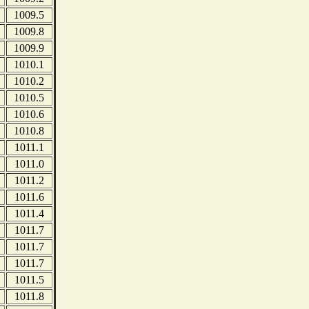
1009.5
1009.8
1009.9
1010.1
1010.2
1010.5
1010.6
1010.8
1011.1
1011.0
1011.2
1011.6
1011.4
1011.7
1011.7
1011.7
1011.5
1011.8