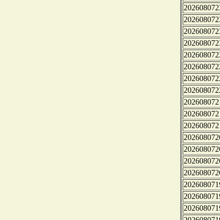
202608072
202608072
202608072
202608072
202608072
202608072
202608072
202608072
202608072
202608072
202608072
202608072
202608072
202608072
202608072
202608071
202608071
202608071
202608071