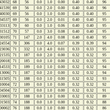
43032
68
56
0.0
1.0
0.00
0.40
0.40
96
41539
69
56
0.0
2.0
0.00
0.40
0.40
96
40030
69
56
0.0
1.0
0.00
0.40
0.40
95
34537
69
56
0.0
2.0
0.01
0.40
0.40
95
33113
70
60
0.0
1.0
0.06
0.40
0.40
95
31512
70
57
0.0
3.0
0.08
0.40
0.40
95
30105
71
147
2.0
4.0
0.08
0.40
0.40
95
24554
70
306
0.0
4.0
0.07
0.39
0.39
94
23036
71
332
1.0
4.0
0.01
0.33
0.33
95
21535
71
187
0.0
2.0
0.00
0.32
0.32
95
20018
71
185
0.0
1.0
0.00
0.32
0.32
95
14533
71
189
0.0
1.0
0.00
0.32
0.32
94
13006
71
187
0.0
2.0
0.00
0.32
0.32
94
11505
71
188
0.0
1.0
0.00
0.32
0.32
93
10004
72
189
0.0
1.0
0.00
0.32
0.32
92
04504
72
187
0.0
1.0
0.00
0.32
0.32
91
03003
73
188
0.0
1.0
0.00
0.32
0.32
89
01503
74
188
0.0
1.0
0.00
0.32
0.32
88
00002
76
188
0.0
1.0
0.00
0.32
0.32
86