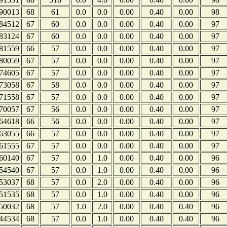
90013
68
61
0.0
0.0
0.00
0.40
0.00
98
84512
67
60
0.0
0.0
0.00
0.40
0.00
97
83124
67
60
0.0
0.0
0.00
0.40
0.00
97
81559
66
57
0.0
0.0
0.00
0.40
0.00
97
80059
67
57
0.0
0.0
0.00
0.40
0.00
97
74605
67
57
0.0
0.0
0.00
0.40
0.00
97
73058
67
58
0.0
0.0
0.00
0.40
0.00
97
71558
67
57
0.0
0.0
0.00
0.40
0.00
97
70057
67
56
0.0
0.0
0.00
0.40
0.00
97
64618
66
56
0.0
0.0
0.00
0.40
0.00
97
63055
66
57
0.0
0.0
0.00
0.40
0.00
97
61555
67
57
0.0
0.0
0.00
0.40
0.00
97
60140
67
57
0.0
1.0
0.00
0.40
0.00
96
54540
67
57
0.0
1.0
0.00
0.40
0.00
96
53037
68
57
0.0
2.0
0.00
0.40
0.00
96
51535
68
57
0.0
1.0
0.00
0.40
0.00
96
50032
68
57
1.0
2.0
0.00
0.40
0.40
96
44534
68
57
0.0
1.0
0.00
0.40
0.40
96