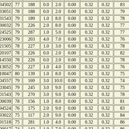
34502
77
188
0.0
2.0
0.00
0.32
0.32
83
33051
78
188
0.0
2.0
0.00
0.32
0.32
79
31543
79
189
1.0
8.0
0.00
0.32
0.32
78
30032
79
226
2.0
8.0
0.00
0.32
0.32
77
24525
79
287
1.0
5.0
0.00
0.32
0.32
77
23006
79
203
4.0
7.0
0.00
0.32
0.32
76
21505
78
227
1.0
3.0
0.00
0.32
0.32
78
20107
78
226
0.0
2.0
0.00
0.32
0.32
82
14550
78
226
0.0
2.0
0.00
0.32
0.32
78
13052
79
227
1.0
4.0
0.00
0.32
0.32
76
10047
80
139
1.0
8.0
0.00
0.32
0.32
75
04557
79
169
3.0
10.0
0.00
0.32
0.32
74
03045
79
245
3.0
9.0
0.00
0.32
0.32
75
01543
79
270
3.0
9.0
0.00
0.32
0.32
78
00039
78
156
1.0
8.0
0.00
0.32
0.32
81
94524
76
175
2.0
9.0
0.00
0.32
0.32
83
93022
75
117
2.0
9.0
0.00
0.32
0.32
84
91518
75
281
1.0
4.0
0.00
0.32
0.32
86
90017
74
143
1.0
7.0
0.00
0.32
0.32
86