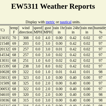
EW5311 Weather Reports
Display with
metric
or
nautical
units.
temp
wind
speed
gust
rain 1hr
rain 24hr
rain mn
humidit
TC)
F
direction
MPH
MPH
in
in
in
%
23035
70
308
0.0
4.0
0.00
0.42
0.02
97
21548
69
203
0.0
3.0
0.00
0.42
0.02
97
20132
69
257
0.0
3.0
0.01
0.42
0.02
97
14534
68
257
0.0
3.0
0.02
0.42
0.02
97
13031
68
251
1.0
6.0
0.02
0.42
0.02
97
11539
68
238
3.0
8.0
0.02
0.42
0.02
97
10028
69
322
0.0
1.0
0.01
0.41
0.01
98
03013
69
323
0.0
1.0
0.00
0.40
0.00
97
01509
68
325
0.0
2.0
0.00
0.40
0.00
97
00053
68
322
0.0
2.0
0.00
0.40
0.00
97
94610
69
320
0.0
2.0
0.00
0.40
0.00
98
93036
68
315
0.0
3.0
0.00
0.40
0.00
98
91531
68
316
0.0
4.0
0.00
0.40
0.00
98