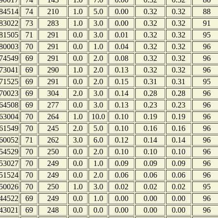
84514
74
210
1.0
5.0
0.00
0.32
0.32
88
83022
73
283
1.0
3.0
0.00
0.32
0.32
91
81505
71
291
0.0
3.0
0.01
0.32
0.32
95
80003
70
291
0.0
1.0
0.04
0.32
0.32
96
74549
69
291
0.0
2.0
0.08
0.32
0.32
96
73041
69
290
1.0
2.0
0.13
0.32
0.32
96
71525
69
291
0.0
2.0
0.15
0.31
0.31
95
70023
69
304
2.0
3.0
0.14
0.28
0.28
96
64508
69
277
0.0
3.0
0.13
0.23
0.23
96
63004
70
264
1.0
10.0
0.10
0.19
0.19
96
61549
70
245
2.0
5.0
0.10
0.16
0.16
96
60052
71
262
3.0
6.0
0.12
0.14
0.14
96
54529
70
250
0.0
2.0
0.10
0.10
0.10
96
53027
70
249
0.0
1.0
0.09
0.09
0.09
96
51524
70
249
0.0
2.0
0.06
0.06
0.06
96
50026
70
250
1.0
3.0
0.02
0.02
0.02
95
44522
69
249
0.0
1.0
0.00
0.00
0.00
96
43021
69
248
0.0
0.0
0.00
0.00
0.00
96