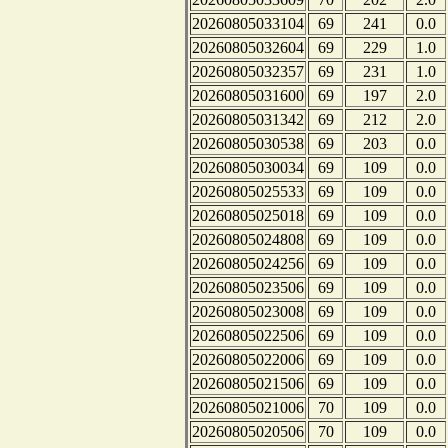
20260805033104
69
241
0.0
20260805032604
69
229
1.0
20260805032357
69
231
1.0
20260805031600
69
197
2.0
20260805031342
69
212
2.0
20260805030538
69
203
0.0
20260805030034
69
109
0.0
20260805025533
69
109
0.0
20260805025018
69
109
0.0
20260805024808
69
109
0.0
20260805024256
69
109
0.0
20260805023506
69
109
0.0
20260805023008
69
109
0.0
20260805022506
69
109
0.0
20260805022006
69
109
0.0
20260805021506
69
109
0.0
20260805021006
70
109
0.0
20260805020506
70
109
0.0