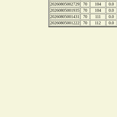
20260805002729
70
104
0.0
20260805001935
70
104
0.0
20260805001431
70
111
0.0
20260805001222
70
112
0.0