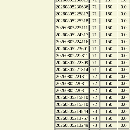
20260805230636
71
150
0.0
20260805225817
71
150
0.0
20260805225318
71
150
0.0
20260805225111
71
150
0.0
20260805224317
71
150
0.0
20260805224116
71
150
0.0
20260805223601
71
150
0.0
20260805222811
71
150
0.0
20260805222309
71
150
0.0
20260805221814
71
150
0.0
20260805221311
72
150
0.0
20260805220811
72
150
0.0
20260805220311
72
150
0.0
20260805215810
72
150
0.0
20260805215310
72
150
0.0
20260805214844
73
150
0.0
20260805213757
73
150
0.0
20260805213249
73
150
0.0