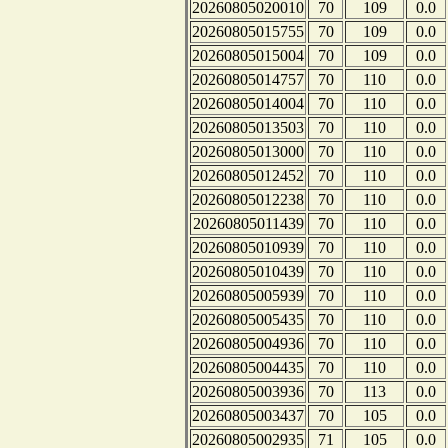
20260805020010
70
109
0.0
20260805015755
70
109
0.0
20260805015004
70
109
0.0
20260805014757
70
110
0.0
20260805014004
70
110
0.0
20260805013503
70
110
0.0
20260805013000
70
110
0.0
20260805012452
70
110
0.0
20260805012238
70
110
0.0
20260805011439
70
110
0.0
20260805010939
70
110
0.0
20260805010439
70
110
0.0
20260805005939
70
110
0.0
20260805005435
70
110
0.0
20260805004936
70
110
0.0
20260805004435
70
110
0.0
20260805003936
70
113
0.0
20260805003437
70
105
0.0
20260805002935
71
105
0.0