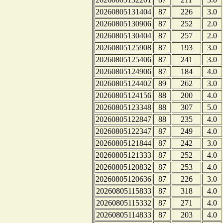
20260805131404
87
226
3.0
20260805130906
87
252
2.0
20260805130404
87
257
2.0
20260805125908
87
193
3.0
20260805125406
87
241
3.0
20260805124906
87
184
4.0
20260805124402
89
262
3.0
20260805124156
88
200
4.0
20260805123348
88
307
5.0
20260805122847
88
235
4.0
20260805122347
87
249
4.0
20260805121844
87
242
3.0
20260805121333
87
252
4.0
20260805120832
87
253
4.0
20260805120636
87
226
3.0
20260805115833
87
318
4.0
20260805115332
87
271
4.0
20260805114833
87
203
4.0