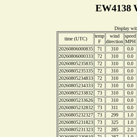
EW4138 W
Display wi
temp
wind
speed
time (UTC)
F
direction
MPH
20260806000835
71
310
0.0
20260806000333
72
310
0.0
20260805235835
72
310
0.0
20260805235335
72
310
0.0
20260805234833
72
310
0.0
20260805234333
72
310
0.0
20260805233832
73
310
0.0
20260805233626
73
310
0.0
20260805232832
73
311
0.0
20260805232327
73
299
1.0
20260805231823
73
325
1.0
20260805231323
72
285
2.0
20260805230819
71
287
1.0