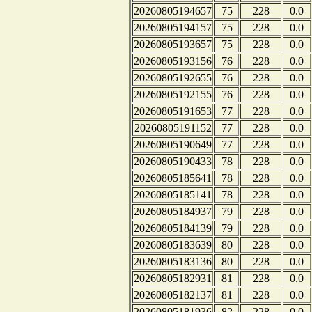
20260805194657
75
228
0.0
20260805194157
75
228
0.0
20260805193657
75
228
0.0
20260805193156
76
228
0.0
20260805192655
76
228
0.0
20260805192155
76
228
0.0
20260805191653
77
228
0.0
20260805191152
77
228
0.0
20260805190649
77
228
0.0
20260805190433
78
228
0.0
20260805185641
78
228
0.0
20260805185141
78
228
0.0
20260805184937
79
228
0.0
20260805184139
79
228
0.0
20260805183639
80
228
0.0
20260805183136
80
228
0.0
20260805182931
81
228
0.0
20260805182137
81
228
0.0
20260805181936
82
228
0.0