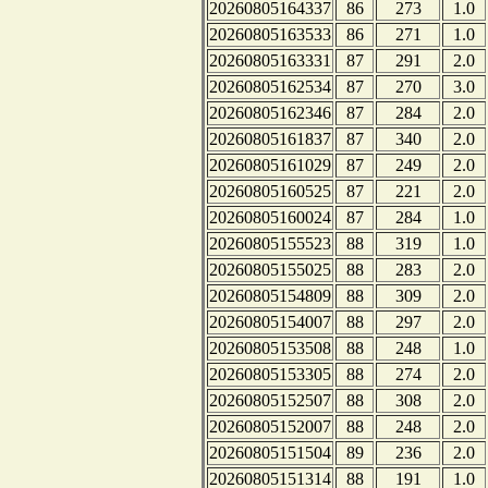
20260805164337
86
273
1.0
20260805163533
86
271
1.0
20260805163331
87
291
2.0
20260805162534
87
270
3.0
20260805162346
87
284
2.0
20260805161837
87
340
2.0
20260805161029
87
249
2.0
20260805160525
87
221
2.0
20260805160024
87
284
1.0
20260805155523
88
319
1.0
20260805155025
88
283
2.0
20260805154809
88
309
2.0
20260805154007
88
297
2.0
20260805153508
88
248
1.0
20260805153305
88
274
2.0
20260805152507
88
308
2.0
20260805152007
88
248
2.0
20260805151504
89
236
2.0
20260805151314
88
191
1.0