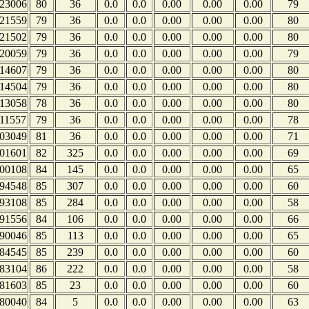
23006
80
36
0.0
0.0
0.00
0.00
0.00
79
21559
79
36
0.0
0.0
0.00
0.00
0.00
80
21502
79
36
0.0
0.0
0.00
0.00
0.00
80
20059
79
36
0.0
0.0
0.00
0.00
0.00
79
14607
79
36
0.0
0.0
0.00
0.00
0.00
80
14504
79
36
0.0
0.0
0.00
0.00
0.00
80
13058
78
36
0.0
0.0
0.00
0.00
0.00
80
11557
79
36
0.0
0.0
0.00
0.00
0.00
78
03049
81
36
0.0
0.0
0.00
0.00
0.00
71
01601
82
325
0.0
0.0
0.00
0.00
0.00
69
00108
84
145
0.0
0.0
0.00
0.00
0.00
65
94548
85
307
0.0
0.0
0.00
0.00
0.00
60
93108
85
284
0.0
0.0
0.00
0.00
0.00
58
91556
84
106
0.0
0.0
0.00
0.00
0.00
66
90046
85
113
0.0
0.0
0.00
0.00
0.00
65
84545
85
239
0.0
0.0
0.00
0.00
0.00
60
83104
86
222
0.0
0.0
0.00
0.00
0.00
58
81603
85
23
0.0
0.0
0.00
0.00
0.00
60
80040
84
5
0.0
0.0
0.00
0.00
0.00
63