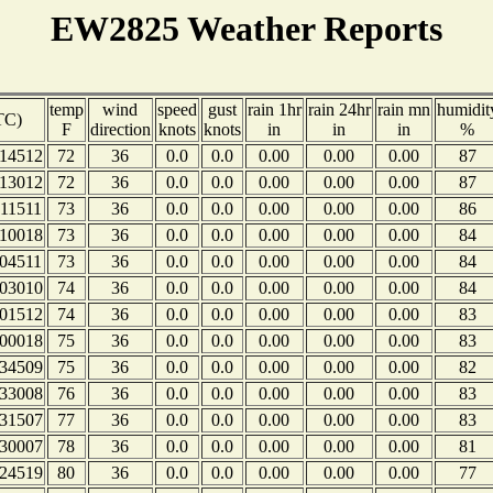
EW2825 Weather Reports
temp
wind
speed
gust
rain 1hr
rain 24hr
rain mn
humidit
TC)
F
direction
knots
knots
in
in
in
%
14512
72
36
0.0
0.0
0.00
0.00
0.00
87
13012
72
36
0.0
0.0
0.00
0.00
0.00
87
11511
73
36
0.0
0.0
0.00
0.00
0.00
86
10018
73
36
0.0
0.0
0.00
0.00
0.00
84
04511
73
36
0.0
0.0
0.00
0.00
0.00
84
03010
74
36
0.0
0.0
0.00
0.00
0.00
84
01512
74
36
0.0
0.0
0.00
0.00
0.00
83
00018
75
36
0.0
0.0
0.00
0.00
0.00
83
34509
75
36
0.0
0.0
0.00
0.00
0.00
82
33008
76
36
0.0
0.0
0.00
0.00
0.00
83
31507
77
36
0.0
0.0
0.00
0.00
0.00
83
30007
78
36
0.0
0.0
0.00
0.00
0.00
81
24519
80
36
0.0
0.0
0.00
0.00
0.00
77