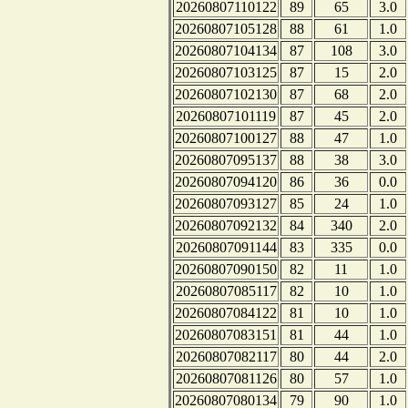
20260807110122
89
65
3.0
20260807105128
88
61
1.0
20260807104134
87
108
3.0
20260807103125
87
15
2.0
20260807102130
87
68
2.0
20260807101119
87
45
2.0
20260807100127
88
47
1.0
20260807095137
88
38
3.0
20260807094120
86
36
0.0
20260807093127
85
24
1.0
20260807092132
84
340
2.0
20260807091144
83
335
0.0
20260807090150
82
11
1.0
20260807085117
82
10
1.0
20260807084122
81
10
1.0
20260807083151
81
44
1.0
20260807082117
80
44
2.0
20260807081126
80
57
1.0
20260807080134
79
90
1.0