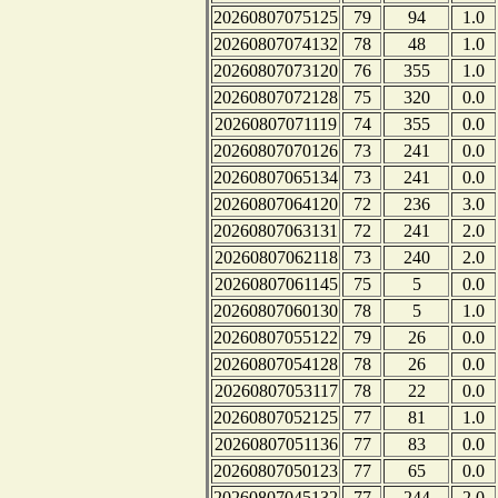
20260807075125
79
94
1.0
20260807074132
78
48
1.0
20260807073120
76
355
1.0
20260807072128
75
320
0.0
20260807071119
74
355
0.0
20260807070126
73
241
0.0
20260807065134
73
241
0.0
20260807064120
72
236
3.0
20260807063131
72
241
2.0
20260807062118
73
240
2.0
20260807061145
75
5
0.0
20260807060130
78
5
1.0
20260807055122
79
26
0.0
20260807054128
78
26
0.0
20260807053117
78
22
0.0
20260807052125
77
81
1.0
20260807051136
77
83
0.0
20260807050123
77
65
0.0
20260807045132
77
244
2.0