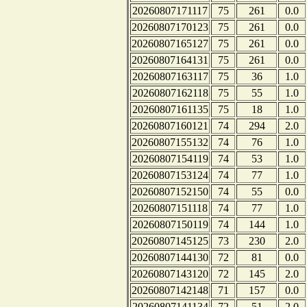
20260807171117
75
261
0.0
20260807170123
75
261
0.0
20260807165127
75
261
0.0
20260807164131
75
261
0.0
20260807163117
75
36
1.0
20260807162118
75
55
1.0
20260807161135
75
18
1.0
20260807160121
74
294
2.0
20260807155132
74
76
1.0
20260807154119
74
53
1.0
20260807153124
74
77
1.0
20260807152150
74
55
0.0
20260807151118
74
77
1.0
20260807150119
74
144
1.0
20260807145125
73
230
2.0
20260807144130
72
81
0.0
20260807143120
72
145
2.0
20260807142148
71
157
0.0
20260807141134
72
51
2.0