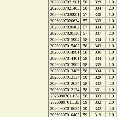
20260807021901
58
329
1.0
20260807021403
58
334
2.0
20260807020901
57
330
1.0
20260807020634
57
333
1.0
20260807020402
57
334
1.0
20260807020136
57
337
2.0
20260807015904
58
334
1.0
20260807015402
58
343
1.0
20260807014901
58
336
1.0
20260807014401
58
334
1.0
20260807013902
58
335
1.0
20260807013405
58
334
1.0
20260807013134
58
329
1.0
20260807012634
58
332
2.0
20260807012134
58
331
1.0
20260807011634
58
333
1.0
20260807011135
59
332
2.0
20260807010634
59
332
2.0
20260807010402
59
319
2.0