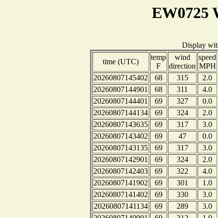
EW0725 W
Display wi
temp
wind
speed
time (UTC)
F
direction
MPH
20260807145402
68
315
2.0
20260807144901
68
311
4.0
20260807144401
69
327
0.0
20260807144134
69
324
2.0
20260807143635
69
317
3.0
20260807143402
69
47
0.0
20260807143135
69
317
3.0
20260807142901
69
324
2.0
20260807142403
69
322
4.0
20260807141902
69
301
1.0
20260807141402
69
330
3.0
20260807141134
69
289
3.0
20260807140901
69
312
1.0