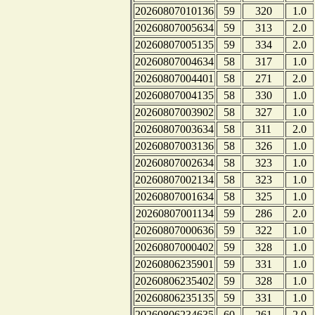
20260807010136
59
320
1.0
20260807005634
59
313
2.0
20260807005135
59
334
2.0
20260807004634
58
317
1.0
20260807004401
58
271
2.0
20260807004135
58
330
1.0
20260807003902
58
327
1.0
20260807003634
58
311
2.0
20260807003136
58
326
1.0
20260807002634
58
323
1.0
20260807002134
58
323
1.0
20260807001634
58
325
1.0
20260807001134
59
286
2.0
20260807000636
59
322
1.0
20260807000402
59
328
1.0
20260806235901
59
331
1.0
20260806235402
59
328
1.0
20260806235135
59
331
1.0
20260806234635
60
261
2.0