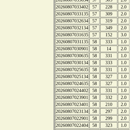
20260807033402
57
228
2.0
20260807033135
57
309
2.0
20260807032634
57
319
2.0
20260807032134
57
349
2.0
20260807031635
57
152
3.0
20260807031135
58
333
1.0
20260807030901
58
14
2.0
20260807030635
58
331
1.0
20260807030134
58
333
1.0
20260807025635
58
331
1.0
20260807025134
58
327
1.0
20260807024635
58
327
1.0
20260807024402
58
331
1.0
20260807023901
58
332
2.0
20260807023401
58
210
2.0
20260807023134
58
297
2.0
20260807022901
58
299
2.0
20260807022404
58
323
1.0