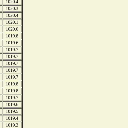
1020.4
1020.3
1020.4
1020.1
1020.0
1019.8
1019.6
1019.7
1019.7
1019.7
1019.7
1019.7
1019.8
1019.8
1019.7
1019.6
1019.5
1019.4
1019.3