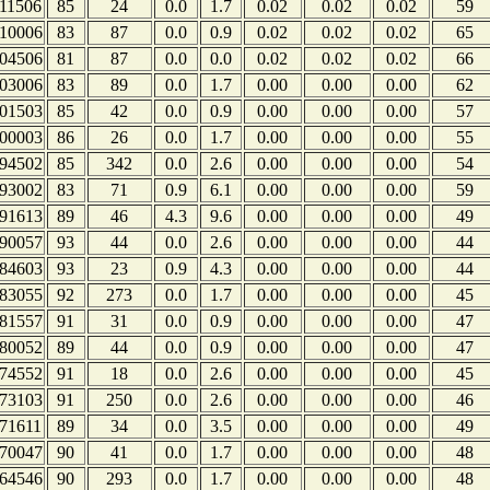
11506
85
24
0.0
1.7
0.02
0.02
0.02
59
10006
83
87
0.0
0.9
0.02
0.02
0.02
65
04506
81
87
0.0
0.0
0.02
0.02
0.02
66
03006
83
89
0.0
1.7
0.00
0.00
0.00
62
01503
85
42
0.0
0.9
0.00
0.00
0.00
57
00003
86
26
0.0
1.7
0.00
0.00
0.00
55
94502
85
342
0.0
2.6
0.00
0.00
0.00
54
93002
83
71
0.9
6.1
0.00
0.00
0.00
59
91613
89
46
4.3
9.6
0.00
0.00
0.00
49
90057
93
44
0.0
2.6
0.00
0.00
0.00
44
84603
93
23
0.9
4.3
0.00
0.00
0.00
44
83055
92
273
0.0
1.7
0.00
0.00
0.00
45
81557
91
31
0.0
0.9
0.00
0.00
0.00
47
80052
89
44
0.0
0.9
0.00
0.00
0.00
47
74552
91
18
0.0
2.6
0.00
0.00
0.00
45
73103
91
250
0.0
2.6
0.00
0.00
0.00
46
71611
89
34
0.0
3.5
0.00
0.00
0.00
49
70047
90
41
0.0
1.7
0.00
0.00
0.00
48
64546
90
293
0.0
1.7
0.00
0.00
0.00
48