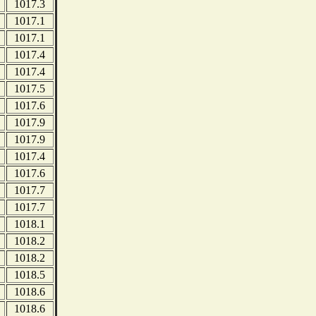
1017.3
1017.1
1017.1
1017.4
1017.4
1017.5
1017.6
1017.9
1017.9
1017.4
1017.6
1017.7
1017.7
1018.1
1018.2
1018.2
1018.5
1018.6
1018.6