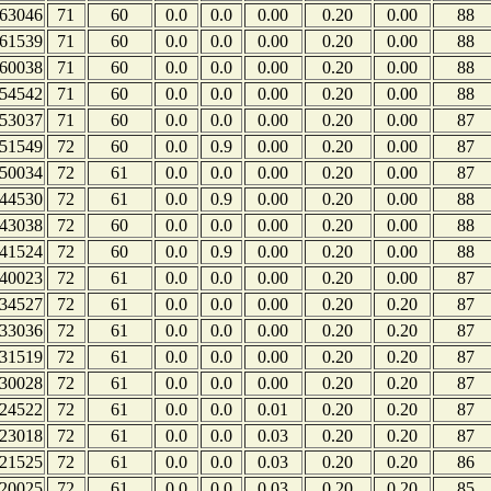
63046
71
60
0.0
0.0
0.00
0.20
0.00
88
61539
71
60
0.0
0.0
0.00
0.20
0.00
88
60038
71
60
0.0
0.0
0.00
0.20
0.00
88
54542
71
60
0.0
0.0
0.00
0.20
0.00
88
53037
71
60
0.0
0.0
0.00
0.20
0.00
87
51549
72
60
0.0
0.9
0.00
0.20
0.00
87
50034
72
61
0.0
0.0
0.00
0.20
0.00
87
44530
72
61
0.0
0.9
0.00
0.20
0.00
88
43038
72
60
0.0
0.0
0.00
0.20
0.00
88
41524
72
60
0.0
0.9
0.00
0.20
0.00
88
40023
72
61
0.0
0.0
0.00
0.20
0.00
87
34527
72
61
0.0
0.0
0.00
0.20
0.20
87
33036
72
61
0.0
0.0
0.00
0.20
0.20
87
31519
72
61
0.0
0.0
0.00
0.20
0.20
87
30028
72
61
0.0
0.0
0.00
0.20
0.20
87
24522
72
61
0.0
0.0
0.01
0.20
0.20
87
23018
72
61
0.0
0.0
0.03
0.20
0.20
87
21525
72
61
0.0
0.0
0.03
0.20
0.20
86
20025
72
61
0.0
0.0
0.03
0.20
0.20
85