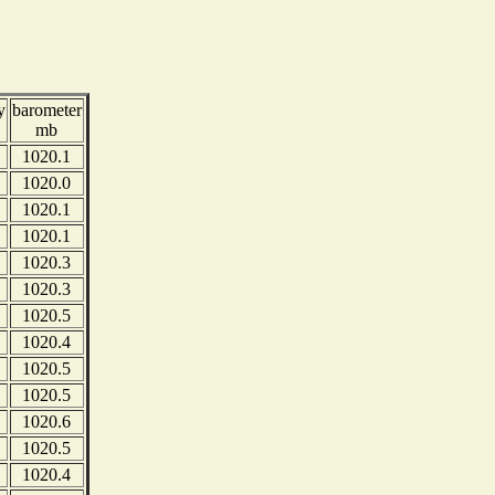
y
barometer
mb
1020.1
1020.0
1020.1
1020.1
1020.3
1020.3
1020.5
1020.4
1020.5
1020.5
1020.6
1020.5
1020.4