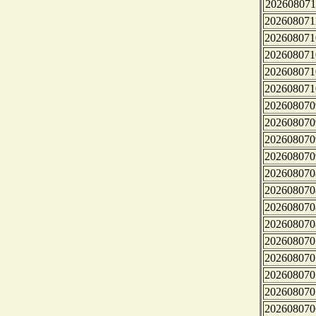
202608071
202608071
202608071
202608071
202608071
202608071
202608070
202608070
202608070
202608070
202608070
202608070
202608070
202608070
202608070
202608070
202608070
202608070
202608070