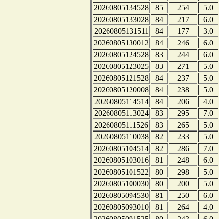
20260805134528
85
254
5.0
20260805133028
84
217
6.0
20260805131511
84
177
3.0
20260805130012
84
246
6.0
20260805124528
83
244
6.0
20260805123025
83
271
5.0
20260805121528
84
237
5.0
20260805120008
84
238
5.0
20260805114514
84
206
4.0
20260805113024
83
295
7.0
20260805111526
83
265
5.0
20260805110038
82
233
5.0
20260805104514
82
286
7.0
20260805103016
81
248
6.0
20260805101522
80
298
5.0
20260805100030
80
200
5.0
20260805094530
81
250
6.0
20260805093010
81
264
4.0
20260805091525
80
243
6.0