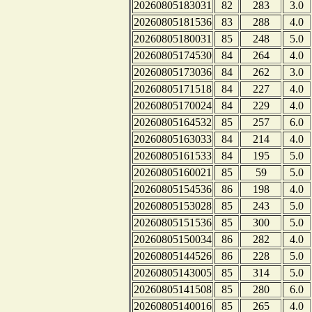
20260805183031
82
283
3.0
20260805181536
83
288
4.0
20260805180031
85
248
5.0
20260805174530
84
264
4.0
20260805173036
84
262
3.0
20260805171518
84
227
4.0
20260805170024
84
229
4.0
20260805164532
85
257
6.0
20260805163033
84
214
4.0
20260805161533
84
195
5.0
20260805160021
85
59
5.0
20260805154536
86
198
4.0
20260805153028
85
243
5.0
20260805151536
85
300
5.0
20260805150034
86
282
4.0
20260805144526
86
228
5.0
20260805143005
85
314
5.0
20260805141508
85
280
6.0
20260805140016
85
265
4.0