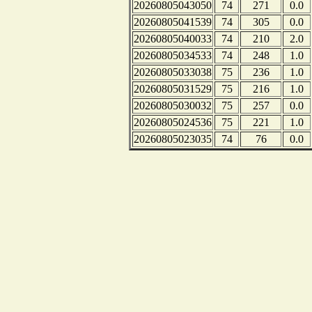
20260805043050
74
271
0.0
20260805041539
74
305
0.0
20260805040033
74
210
2.0
20260805034533
74
248
1.0
20260805033038
75
236
1.0
20260805031529
75
216
1.0
20260805030032
75
257
0.0
20260805024536
75
221
1.0
20260805023035
74
76
0.0