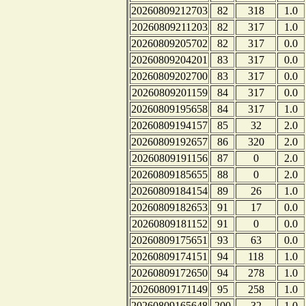
20260809212703
82
318
1.0
20260809211203
82
317
1.0
20260809205702
82
317
0.0
20260809204201
83
317
0.0
20260809202700
83
317
0.0
20260809201159
84
317
0.0
20260809195658
84
317
1.0
20260809194157
85
32
2.0
20260809192657
86
320
2.0
20260809191156
87
0
2.0
20260809185655
88
0
2.0
20260809184154
89
26
1.0
20260809182653
91
17
0.0
20260809181152
91
0
0.0
20260809175651
93
63
0.0
20260809174151
94
118
1.0
20260809172650
94
278
1.0
20260809171149
95
258
1.0
20260809165648
200
32
1.0