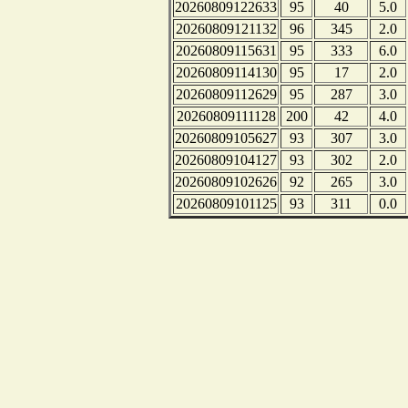
20260809122633
95
40
5.0
20260809121132
96
345
2.0
20260809115631
95
333
6.0
20260809114130
95
17
2.0
20260809112629
95
287
3.0
20260809111128
200
42
4.0
20260809105627
93
307
3.0
20260809104127
93
302
2.0
20260809102626
92
265
3.0
20260809101125
93
311
0.0