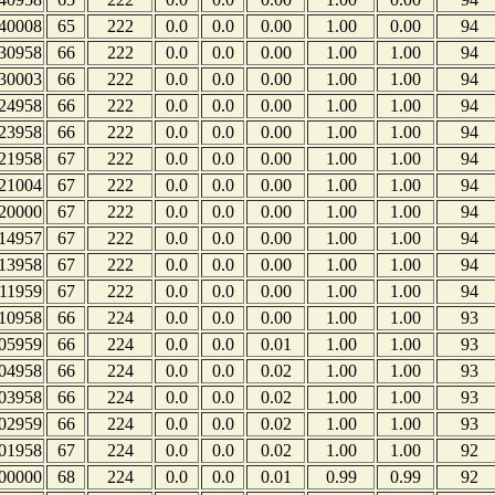
40008
65
222
0.0
0.0
0.00
1.00
0.00
94
30958
66
222
0.0
0.0
0.00
1.00
1.00
94
30003
66
222
0.0
0.0
0.00
1.00
1.00
94
24958
66
222
0.0
0.0
0.00
1.00
1.00
94
23958
66
222
0.0
0.0
0.00
1.00
1.00
94
21958
67
222
0.0
0.0
0.00
1.00
1.00
94
21004
67
222
0.0
0.0
0.00
1.00
1.00
94
20000
67
222
0.0
0.0
0.00
1.00
1.00
94
14957
67
222
0.0
0.0
0.00
1.00
1.00
94
13958
67
222
0.0
0.0
0.00
1.00
1.00
94
11959
67
222
0.0
0.0
0.00
1.00
1.00
94
10958
66
224
0.0
0.0
0.00
1.00
1.00
93
05959
66
224
0.0
0.0
0.01
1.00
1.00
93
04958
66
224
0.0
0.0
0.02
1.00
1.00
93
03958
66
224
0.0
0.0
0.02
1.00
1.00
93
02959
66
224
0.0
0.0
0.02
1.00
1.00
93
01958
67
224
0.0
0.0
0.02
1.00
1.00
92
00000
68
224
0.0
0.0
0.01
0.99
0.99
92