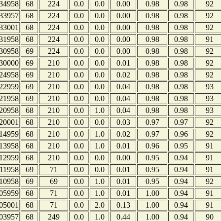
34958
68
224
0.0
0.0
0.00
0.98
0.98
92
33957
68
224
0.0
0.0
0.00
0.98
0.98
92
33001
68
224
0.0
0.0
0.00
0.98
0.98
92
31958
68
224
0.0
0.0
0.00
0.98
0.98
91
30958
69
224
0.0
0.0
0.00
0.98
0.98
92
30000
69
210
0.0
0.0
0.01
0.98
0.98
92
24958
69
210
0.0
0.0
0.02
0.98
0.98
92
22959
69
210
0.0
0.0
0.04
0.98
0.98
93
21958
69
210
0.0
0.0
0.04
0.98
0.98
93
20958
68
210
0.0
1.0
0.04
0.98
0.98
93
20001
68
210
0.0
0.0
0.03
0.97
0.97
92
14959
68
210
0.0
1.0
0.02
0.97
0.96
92
13958
68
210
0.0
1.0
0.01
0.96
0.95
91
12959
68
210
0.0
0.0
0.00
0.95
0.94
91
11958
69
71
0.0
0.0
0.01
0.95
0.94
91
10958
69
69
0.0
1.0
0.01
0.95
0.94
92
05959
68
71
0.0
1.0
0.01
1.00
0.94
91
05001
68
71
0.0
2.0
0.13
1.00
0.94
91
03957
68
249
0.0
1.0
0.44
1.00
0.94
90