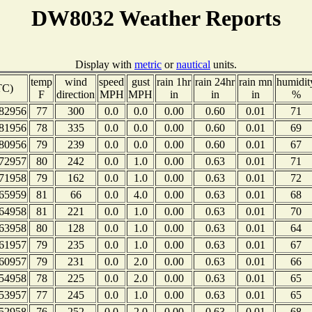
DW8032 Weather Reports
Display with
metric
or
nautical
units.
temp
wind
speed
gust
rain 1hr
rain 24hr
rain mn
humidit
TC)
F
direction
MPH
MPH
in
in
in
%
82956
77
300
0.0
0.0
0.00
0.60
0.01
71
81956
78
335
0.0
0.0
0.00
0.60
0.01
69
80956
79
239
0.0
0.0
0.00
0.60
0.01
67
72957
80
242
0.0
1.0
0.00
0.63
0.01
71
71958
79
162
0.0
1.0
0.00
0.63
0.01
72
65959
81
66
0.0
4.0
0.00
0.63
0.01
68
64958
81
221
0.0
1.0
0.00
0.63
0.01
70
63958
80
128
0.0
1.0
0.00
0.63
0.01
64
61957
79
235
0.0
1.0
0.00
0.63
0.01
67
60957
79
231
0.0
2.0
0.00
0.63
0.01
66
54958
78
225
0.0
2.0
0.00
0.63
0.01
65
53957
77
245
0.0
1.0
0.00
0.63
0.01
65
52958
76
252
0.0
2.0
0.00
0.63
0.01
68