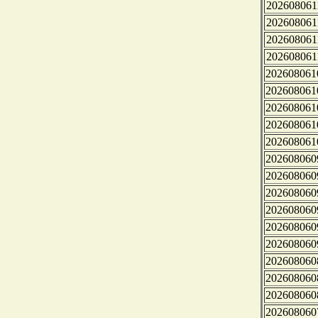
202608061
202608061
202608061
202608061
202608061
202608061
202608061
202608061
202608061
202608060
202608060
202608060
202608060
202608060
202608060
202608060
202608060
202608060
202608060