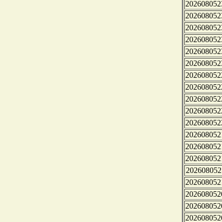
202608052
202608052
202608052
202608052
202608052
202608052
202608052
202608052
202608052
202608052
202608052
202608052
202608052
202608052
202608052
202608052
202608052
202608052
202608052