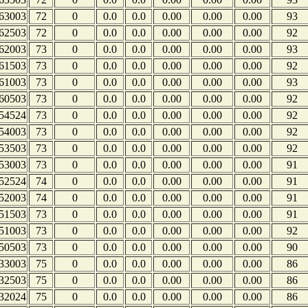
63003
72
0
0.0
0.0
0.00
0.00
0.00
93
62503
72
0
0.0
0.0
0.00
0.00
0.00
92
62003
73
0
0.0
0.0
0.00
0.00
0.00
93
61503
73
0
0.0
0.0
0.00
0.00
0.00
92
61003
73
0
0.0
0.0
0.00
0.00
0.00
93
60503
73
0
0.0
0.0
0.00
0.00
0.00
92
54524
73
0
0.0
0.0
0.00
0.00
0.00
92
54003
73
0
0.0
0.0
0.00
0.00
0.00
92
53503
73
0
0.0
0.0
0.00
0.00
0.00
92
53003
73
0
0.0
0.0
0.00
0.00
0.00
91
52524
74
0
0.0
0.0
0.00
0.00
0.00
91
52003
74
0
0.0
0.0
0.00
0.00
0.00
91
51503
73
0
0.0
0.0
0.00
0.00
0.00
91
51003
73
0
0.0
0.0
0.00
0.00
0.00
92
50503
73
0
0.0
0.0
0.00
0.00
0.00
90
33003
75
0
0.0
0.0
0.00
0.00
0.00
86
32503
75
0
0.0
0.0
0.00
0.00
0.00
86
32024
75
0
0.0
0.0
0.00
0.00
0.00
86