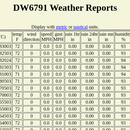
DW6791 Weather Reports
Display with
metric
or
nautical
units.
temp
wind
speed
gust
rain 1hr
rain 24hr
rain mn
humidit
TC)
F
direction
MPH
MPH
in
in
in
%
83003
72
0
0.0
0.0
0.00
0.00
0.00
93
82503
72
0
0.0
0.0
0.00
0.00
0.00
93
82024
72
0
0.0
0.0
0.00
0.00
0.00
94
81503
71
0
0.0
0.0
0.00
0.00
0.00
94
81003
71
0
0.0
0.0
0.00
0.00
0.00
94
80503
71
0
0.0
0.0
0.00
0.00
0.00
93
70503
72
0
0.0
0.0
0.00
0.00
0.00
93
70003
72
0
0.0
0.0
0.00
0.00
0.00
93
65503
72
0
0.0
0.0
0.00
0.00
0.00
93
65003
72
0
0.0
0.0
0.00
0.00
0.00
93
64503
72
0
0.0
0.0
0.00
0.00
0.00
93
64003
72
0
0.0
0.0
0.00
0.00
0.00
93
63503
72
0
0.0
0.0
0.00
0.00
0.00
93