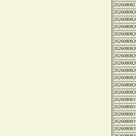
202608082
202608082
202608082
202608082
202608082
202608082
202608082
202608082
202608082
202608082
202608082
202608082
202608082
202608081
202608081
202608081
202608081
202608081
202608081