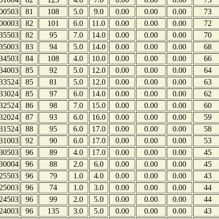
00503
81
108
5.0
9.0
0.00
0.00
0.00
73
00003
82
101
6.0
11.0
0.00
0.00
0.00
72
35503
82
95
7.0
14.0
0.00
0.00
0.00
70
35003
83
94
5.0
14.0
0.00
0.00
0.00
68
34503
84
108
4.0
10.0
0.00
0.00
0.00
66
34003
85
92
5.0
12.0
0.00
0.00
0.00
64
33524
85
81
5.0
12.0
0.00
0.00
0.00
63
33024
85
97
6.0
14.0
0.00
0.00
0.00
62
32524
86
98
7.0
15.0
0.00
0.00
0.00
60
32024
87
93
6.0
16.0
0.00
0.00
0.00
59
31524
88
95
6.0
17.0
0.00
0.00
0.00
58
31003
92
90
6.0
17.0
0.00
0.00
0.00
53
30503
96
89
4.0
17.0
0.00
0.00
0.00
45
30004
96
88
2.0
6.0
0.00
0.00
0.00
45
25503
96
79
1.0
4.0
0.00
0.00
0.00
43
25003
96
74
1.0
3.0
0.00
0.00
0.00
44
24503
96
99
2.0
5.0
0.00
0.00
0.00
44
24003
96
135
3.0
5.0
0.00
0.00
0.00
43