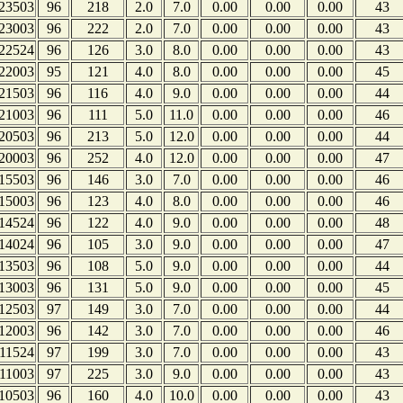
23503
96
218
2.0
7.0
0.00
0.00
0.00
43
23003
96
222
2.0
7.0
0.00
0.00
0.00
43
22524
96
126
3.0
8.0
0.00
0.00
0.00
43
22003
95
121
4.0
8.0
0.00
0.00
0.00
45
21503
96
116
4.0
9.0
0.00
0.00
0.00
44
21003
96
111
5.0
11.0
0.00
0.00
0.00
46
20503
96
213
5.0
12.0
0.00
0.00
0.00
44
20003
96
252
4.0
12.0
0.00
0.00
0.00
47
15503
96
146
3.0
7.0
0.00
0.00
0.00
46
15003
96
123
4.0
8.0
0.00
0.00
0.00
46
14524
96
122
4.0
9.0
0.00
0.00
0.00
48
14024
96
105
3.0
9.0
0.00
0.00
0.00
47
13503
96
108
5.0
9.0
0.00
0.00
0.00
44
13003
96
131
5.0
9.0
0.00
0.00
0.00
45
12503
97
149
3.0
7.0
0.00
0.00
0.00
44
12003
96
142
3.0
7.0
0.00
0.00
0.00
46
11524
97
199
3.0
7.0
0.00
0.00
0.00
43
11003
97
225
3.0
9.0
0.00
0.00
0.00
43
10503
96
160
4.0
10.0
0.00
0.00
0.00
43