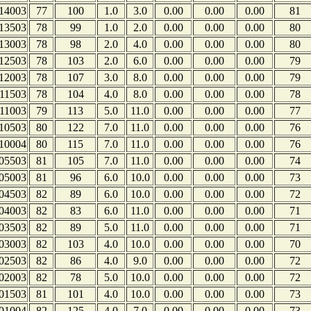
14003
77
100
1.0
3.0
0.00
0.00
0.00
81
13503
78
99
1.0
2.0
0.00
0.00
0.00
80
13003
78
98
2.0
4.0
0.00
0.00
0.00
80
12503
78
103
2.0
6.0
0.00
0.00
0.00
79
12003
78
107
3.0
8.0
0.00
0.00
0.00
79
11503
78
104
4.0
8.0
0.00
0.00
0.00
78
11003
79
113
5.0
11.0
0.00
0.00
0.00
77
10503
80
122
7.0
11.0
0.00
0.00
0.00
76
10004
80
115
7.0
11.0
0.00
0.00
0.00
76
05503
81
105
7.0
11.0
0.00
0.00
0.00
74
05003
81
96
6.0
10.0
0.00
0.00
0.00
73
04503
82
89
6.0
10.0
0.00
0.00
0.00
72
04003
82
83
6.0
11.0
0.00
0.00
0.00
71
03503
82
89
5.0
11.0
0.00
0.00
0.00
71
03003
82
103
4.0
10.0
0.00
0.00
0.00
70
02503
82
86
4.0
9.0
0.00
0.00
0.00
72
02003
82
78
5.0
10.0
0.00
0.00
0.00
72
01503
81
101
4.0
10.0
0.00
0.00
0.00
73
01004
82
125
4.0
7.0
0.00
0.00
0.00
73