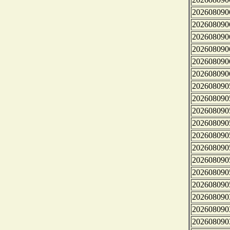
202608090
202608090
202608090
202608090
202608090
202608090
202608090
202608090
202608090
202608090
202608090
202608090
202608090
202608090
202608090
202608090
202608090
202608090