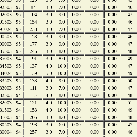
92503
97
84
3.0
7.0
0.00
0.00
0.00
46
92003
96
104
3.0
9.0
0.00
0.00
0.00
47
91503
95
154
3.0
9.0
0.00
0.00
0.00
46
91024
95
238
3.0
7.0
0.00
0.00
0.00
47
90503
95
153
3.0
9.0
0.00
0.00
0.00
46
90003
95
177
3.0
9.0
0.00
0.00
0.00
47
85503
95
246
3.0
8.0
0.00
0.00
0.00
48
85003
94
191
3.0
8.0
0.00
0.00
0.00
49
84503
95
137
4.0
10.0
0.00
0.00
0.00
47
84024
95
139
5.0
10.0
0.00
0.00
0.00
49
83503
95
133
4.0
9.0
0.00
0.00
0.00
50
83003
95
111
3.0
7.0
0.00
0.00
0.00
47
82503
94
115
4.0
8.0
0.00
0.00
0.00
48
82003
94
121
4.0
10.0
0.00
0.00
0.00
51
81503
94
153
4.0
10.0
0.00
0.00
0.00
49
81003
94
205
3.0
8.0
0.00
0.00
0.00
48
80503
94
198
3.0
6.0
0.00
0.00
0.00
47
80004
94
257
3.0
7.0
0.00
0.00
0.00
48