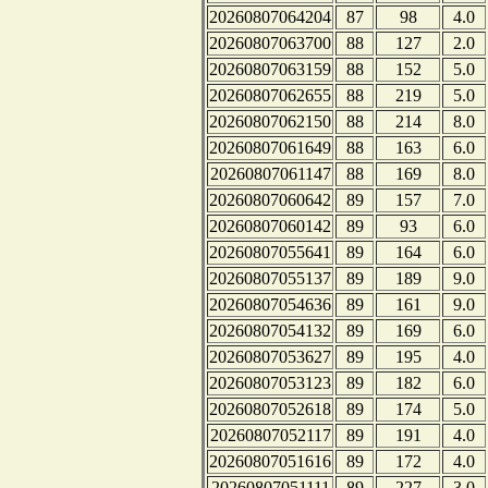
20260807064204
87
98
4.0
20260807063700
88
127
2.0
20260807063159
88
152
5.0
20260807062655
88
219
5.0
20260807062150
88
214
8.0
20260807061649
88
163
6.0
20260807061147
88
169
8.0
20260807060642
89
157
7.0
20260807060142
89
93
6.0
20260807055641
89
164
6.0
20260807055137
89
189
9.0
20260807054636
89
161
9.0
20260807054132
89
169
6.0
20260807053627
89
195
4.0
20260807053123
89
182
6.0
20260807052618
89
174
5.0
20260807052117
89
191
4.0
20260807051616
89
172
4.0
20260807051111
89
227
3.0