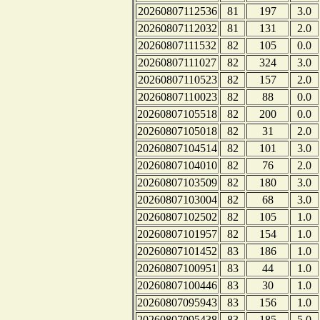
20260807112536
81
197
3.0
20260807112032
81
131
2.0
20260807111532
82
105
0.0
20260807111027
82
324
3.0
20260807110523
82
157
2.0
20260807110023
82
88
0.0
20260807105518
82
200
0.0
20260807105018
82
31
2.0
20260807104514
82
101
3.0
20260807104010
82
76
2.0
20260807103509
82
180
3.0
20260807103004
82
68
3.0
20260807102502
82
105
1.0
20260807101957
82
154
1.0
20260807101452
83
186
1.0
20260807100951
83
44
1.0
20260807100446
83
30
1.0
20260807095943
83
156
1.0
20260807095438
83
185
5.0