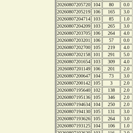
20260807205720
104
80
0.0
20260807205219
106
165
3.0
20260807204714
103
85
1.0
20260807204209
103
265
3.0
20260807203705
106
264
4.0
20260807203201
106
57
0.0
20260807202700
105
219
4.0
20260807202158
101
291
5.0
20260807201654
103
309
4.0
20260807201149
106
201
2.0
20260807200647
104
73
3.0
20260807200142
105
3
2.0
20260807195640
102
138
2.0
20260807195136
105
346
2.0
20260807194634
104
250
2.0
20260807194130
105
131
3.0
20260807193626
105
264
3.0
20260807193125
104
106
1.0
20260807192620
103
116
2.0