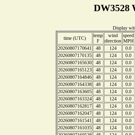
DW3528 W
Display wi
temp
wind
speed
time (UTC)
F
direction
MPH
20260807170641
48
124
0.0
20260807170135
48
124
0.0
20260807165630
48
124
0.0
20260807165123
48
124
0.0
20260807164846
48
124
0.0
20260807164338
48
124
0.0
20260807163605
48
124
0.0
20260807163324
48
124
0.0
20260807162817
48
124
0.0
20260807162047
48
124
0.0
20260807161541
48
124
0.0
20260807161035
48
124
0.0
20260807160528
48
124
0.0