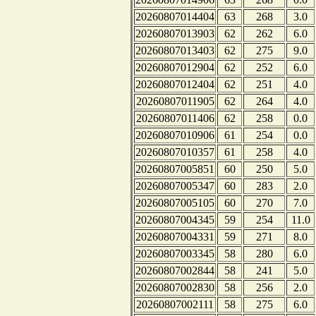
20260807014404
63
268
3.0
20260807013903
62
262
6.0
20260807013403
62
275
9.0
20260807012904
62
252
6.0
20260807012404
62
251
4.0
20260807011905
62
264
4.0
20260807011406
62
258
0.0
20260807010906
61
254
0.0
20260807010357
61
258
4.0
20260807005851
60
250
5.0
20260807005347
60
283
2.0
20260807005105
60
270
7.0
20260807004345
59
254
11.0
20260807004331
59
271
8.0
20260807003345
58
280
6.0
20260807002844
58
241
5.0
20260807002830
58
256
2.0
20260807002111
58
275
6.0