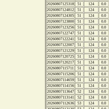
20260807125318
51
124
0.0
20260807124812
51
124
0.0
20260807124305
51
124
0.0
20260807123800
51
124
0.0
20260807123256
51
124
0.0
20260807122747
51
124
0.0
20260807122241
51
124
0.0
20260807122007
51
124
0.0
20260807121229
51
124
0.0
20260807120725
51
124
0.0
20260807120217
51
124
0.0
20260807115711
51
124
0.0
20260807115206
51
124
0.0
20260807114659
51
124
0.0
20260807114156
51
124
0.0
20260807113647
52
124
0.0
20260807113141
52
124
0.0
20260807112636
53
124
0.0
20260807112130
53
124
0.0