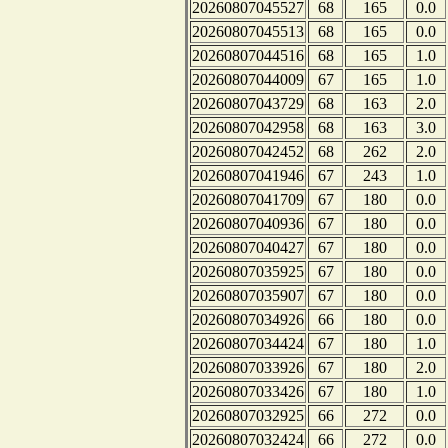
20260807045527
68
165
0.0
20260807045513
68
165
0.0
20260807044516
68
165
1.0
20260807044009
67
165
1.0
20260807043729
68
163
2.0
20260807042958
68
163
3.0
20260807042452
68
262
2.0
20260807041946
67
243
1.0
20260807041709
67
180
0.0
20260807040936
67
180
0.0
20260807040427
67
180
0.0
20260807035925
67
180
0.0
20260807035907
67
180
0.0
20260807034926
66
180
0.0
20260807034424
67
180
1.0
20260807033926
67
180
2.0
20260807033426
67
180
1.0
20260807032925
66
272
0.0
20260807032424
66
272
0.0