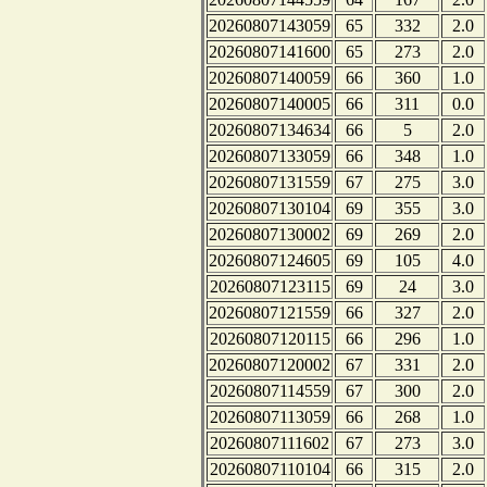
20260807143059
65
332
2.0
20260807141600
65
273
2.0
20260807140059
66
360
1.0
20260807140005
66
311
0.0
20260807134634
66
5
2.0
20260807133059
66
348
1.0
20260807131559
67
275
3.0
20260807130104
69
355
3.0
20260807130002
69
269
2.0
20260807124605
69
105
4.0
20260807123115
69
24
3.0
20260807121559
66
327
2.0
20260807120115
66
296
1.0
20260807120002
67
331
2.0
20260807114559
67
300
2.0
20260807113059
66
268
1.0
20260807111602
67
273
3.0
20260807110104
66
315
2.0