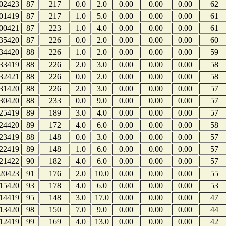
02423
87
217
0.0
2.0
0.00
0.00
0.00
62
01419
87
217
1.0
5.0
0.00
0.00
0.00
61
00421
87
223
1.0
4.0
0.00
0.00
0.00
61
35420
87
226
0.0
2.0
0.00
0.00
0.00
60
34420
88
226
1.0
2.0
0.00
0.00
0.00
59
33419
88
226
2.0
3.0
0.00
0.00
0.00
58
32421
88
226
0.0
2.0
0.00
0.00
0.00
58
31420
88
226
2.0
3.0
0.00
0.00
0.00
57
30420
88
233
0.0
9.0
0.00
0.00
0.00
57
25419
89
189
3.0
4.0
0.00
0.00
0.00
57
24420
89
172
4.0
6.0
0.00
0.00
0.00
58
23419
88
148
0.0
3.0
0.00
0.00
0.00
57
22419
89
148
1.0
6.0
0.00
0.00
0.00
57
21422
90
182
4.0
6.0
0.00
0.00
0.00
57
20423
91
176
2.0
10.0
0.00
0.00
0.00
55
15420
93
178
4.0
6.0
0.00
0.00
0.00
53
14419
95
148
3.0
17.0
0.00
0.00
0.00
47
13420
98
150
7.0
9.0
0.00
0.00
0.00
44
12419
99
169
4.0
13.0
0.00
0.00
0.00
42