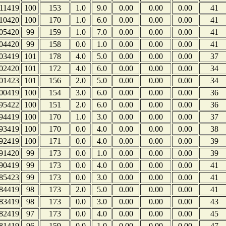
11419
100
153
1.0
9.0
0.00
0.00
0.00
41
10420
100
170
1.0
6.0
0.00
0.00
0.00
41
05420
99
159
1.0
7.0
0.00
0.00
0.00
41
04420
99
158
0.0
1.0
0.00
0.00
0.00
41
03419
101
178
4.0
5.0
0.00
0.00
0.00
37
02420
101
172
4.0
6.0
0.00
0.00
0.00
34
01423
101
156
2.0
5.0
0.00
0.00
0.00
34
00419
100
154
3.0
6.0
0.00
0.00
0.00
36
95422
100
151
2.0
6.0
0.00
0.00
0.00
36
94419
100
170
1.0
3.0
0.00
0.00
0.00
37
93419
100
170
0.0
4.0
0.00
0.00
0.00
38
92419
100
171
0.0
4.0
0.00
0.00
0.00
39
91420
99
173
0.0
1.0
0.00
0.00
0.00
39
90419
99
173
0.0
4.0
0.00
0.00
0.00
41
85423
99
173
0.0
3.0
0.00
0.00
0.00
41
84419
98
173
2.0
5.0
0.00
0.00
0.00
41
83419
98
173
0.0
3.0
0.00
0.00
0.00
43
82419
97
173
0.0
4.0
0.00
0.00
0.00
45
81419
96
159
0.0
1.0
0.00
0.00
0.00
47