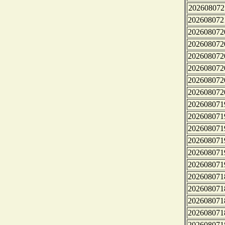
202608072
202608072
202608072
202608072
202608072
202608072
202608072
202608072
202608071
202608071
202608071
202608071
202608071
202608071
202608071
202608071
202608071
202608071
202608071