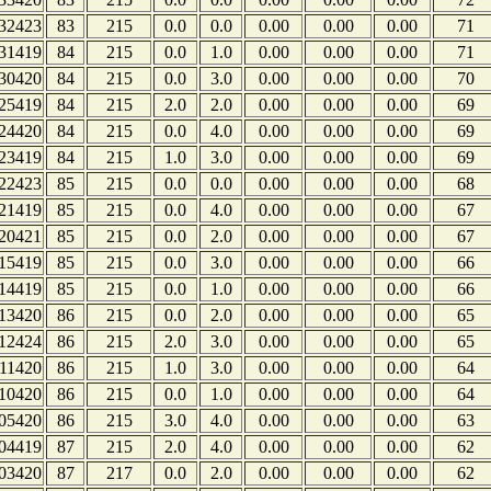
32423
83
215
0.0
0.0
0.00
0.00
0.00
71
31419
84
215
0.0
1.0
0.00
0.00
0.00
71
30420
84
215
0.0
3.0
0.00
0.00
0.00
70
25419
84
215
2.0
2.0
0.00
0.00
0.00
69
24420
84
215
0.0
4.0
0.00
0.00
0.00
69
23419
84
215
1.0
3.0
0.00
0.00
0.00
69
22423
85
215
0.0
0.0
0.00
0.00
0.00
68
21419
85
215
0.0
4.0
0.00
0.00
0.00
67
20421
85
215
0.0
2.0
0.00
0.00
0.00
67
15419
85
215
0.0
3.0
0.00
0.00
0.00
66
14419
85
215
0.0
1.0
0.00
0.00
0.00
66
13420
86
215
0.0
2.0
0.00
0.00
0.00
65
12424
86
215
2.0
3.0
0.00
0.00
0.00
65
11420
86
215
1.0
3.0
0.00
0.00
0.00
64
10420
86
215
0.0
1.0
0.00
0.00
0.00
64
05420
86
215
3.0
4.0
0.00
0.00
0.00
63
04419
87
215
2.0
4.0
0.00
0.00
0.00
62
03420
87
217
0.0
2.0
0.00
0.00
0.00
62