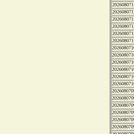
202608071
202608071
202608071
202608071
202608071
202608071
202608071
202608071
202608071
202608071
202608071
202608071
202608070
202608070
202608070
202608070
202608070
202608070
202608070