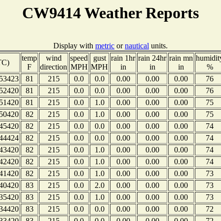
CW9414 Weather Reports
Display with
metric
or
nautical
units.
temp
wind
speed
gust
rain 1hr
rain 24hr
rain mn
humidit
TC)
F
direction
MPH
MPH
in
in
in
%
53423
81
215
0.0
0.0
0.00
0.00
0.00
76
52420
81
215
0.0
0.0
0.00
0.00
0.00
76
51420
81
215
0.0
1.0
0.00
0.00
0.00
75
50420
82
215
0.0
1.0
0.00
0.00
0.00
75
45420
82
215
0.0
0.0
0.00
0.00
0.00
74
44424
82
215
0.0
0.0
0.00
0.00
0.00
74
43420
82
215
0.0
1.0
0.00
0.00
0.00
74
42420
82
215
0.0
1.0
0.00
0.00
0.00
74
41420
82
215
0.0
1.0
0.00
0.00
0.00
73
40420
83
215
0.0
2.0
0.00
0.00
0.00
73
35420
83
215
0.0
1.0
0.00
0.00
0.00
73
34420
83
215
0.0
0.0
0.00
0.00
0.00
72
33420
83
215
0.0
0.0
0.00
0.00
0.00
72