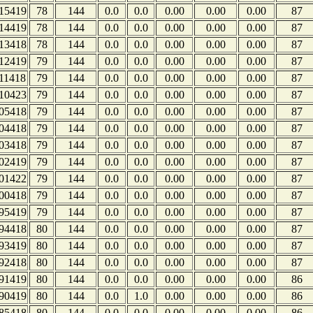
15419
78
144
0.0
0.0
0.00
0.00
0.00
87
14419
78
144
0.0
0.0
0.00
0.00
0.00
87
13418
78
144
0.0
0.0
0.00
0.00
0.00
87
12419
79
144
0.0
0.0
0.00
0.00
0.00
87
11418
79
144
0.0
0.0
0.00
0.00
0.00
87
10423
79
144
0.0
0.0
0.00
0.00
0.00
87
05418
79
144
0.0
0.0
0.00
0.00
0.00
87
04418
79
144
0.0
0.0
0.00
0.00
0.00
87
03418
79
144
0.0
0.0
0.00
0.00
0.00
87
02419
79
144
0.0
0.0
0.00
0.00
0.00
87
01422
79
144
0.0
0.0
0.00
0.00
0.00
87
00418
79
144
0.0
0.0
0.00
0.00
0.00
87
95419
79
144
0.0
0.0
0.00
0.00
0.00
87
94418
80
144
0.0
0.0
0.00
0.00
0.00
87
93419
80
144
0.0
0.0
0.00
0.00
0.00
87
92418
80
144
0.0
0.0
0.00
0.00
0.00
87
91419
80
144
0.0
0.0
0.00
0.00
0.00
86
90419
80
144
0.0
1.0
0.00
0.00
0.00
86
85418
80
144
0.0
0.0
0.00
0.00
0.00
86