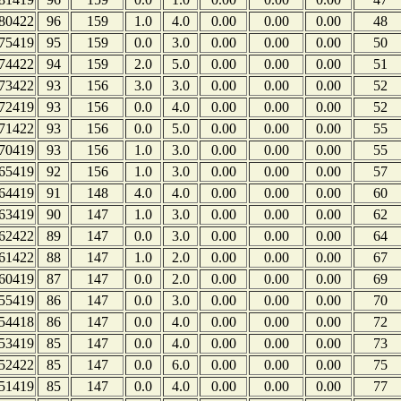
80422
96
159
1.0
4.0
0.00
0.00
0.00
48
75419
95
159
0.0
3.0
0.00
0.00
0.00
50
74422
94
159
2.0
5.0
0.00
0.00
0.00
51
73422
93
156
3.0
3.0
0.00
0.00
0.00
52
72419
93
156
0.0
4.0
0.00
0.00
0.00
52
71422
93
156
0.0
5.0
0.00
0.00
0.00
55
70419
93
156
1.0
3.0
0.00
0.00
0.00
55
65419
92
156
1.0
3.0
0.00
0.00
0.00
57
64419
91
148
4.0
4.0
0.00
0.00
0.00
60
63419
90
147
1.0
3.0
0.00
0.00
0.00
62
62422
89
147
0.0
3.0
0.00
0.00
0.00
64
61422
88
147
1.0
2.0
0.00
0.00
0.00
67
60419
87
147
0.0
2.0
0.00
0.00
0.00
69
55419
86
147
0.0
3.0
0.00
0.00
0.00
70
54418
86
147
0.0
4.0
0.00
0.00
0.00
72
53419
85
147
0.0
4.0
0.00
0.00
0.00
73
52422
85
147
0.0
6.0
0.00
0.00
0.00
75
51419
85
147
0.0
4.0
0.00
0.00
0.00
77