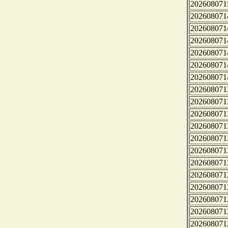
202608071
202608071
202608071
202608071
202608071
202608071
202608071
202608071
202608071
202608071
202608071
202608071
202608071
202608071
202608071
202608071
202608071
202608071
202608071