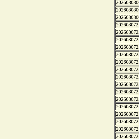
202608080
202608080
202608080
202608072
202608072
202608072
202608072
202608072
202608072
202608072
202608072
202608072
202608072
202608072
202608072
202608072
202608072
202608072
202608072