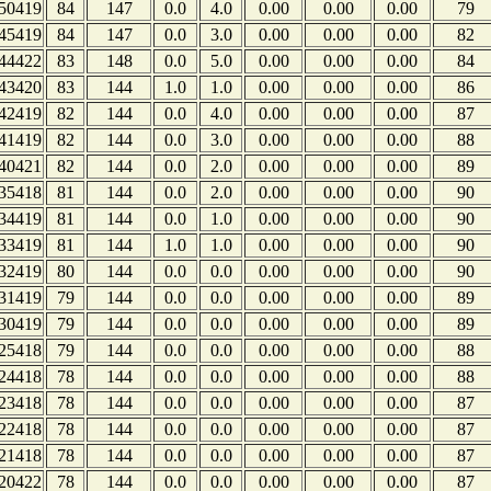
50419
84
147
0.0
4.0
0.00
0.00
0.00
79
45419
84
147
0.0
3.0
0.00
0.00
0.00
82
44422
83
148
0.0
5.0
0.00
0.00
0.00
84
43420
83
144
1.0
1.0
0.00
0.00
0.00
86
42419
82
144
0.0
4.0
0.00
0.00
0.00
87
41419
82
144
0.0
3.0
0.00
0.00
0.00
88
40421
82
144
0.0
2.0
0.00
0.00
0.00
89
35418
81
144
0.0
2.0
0.00
0.00
0.00
90
34419
81
144
0.0
1.0
0.00
0.00
0.00
90
33419
81
144
1.0
1.0
0.00
0.00
0.00
90
32419
80
144
0.0
0.0
0.00
0.00
0.00
90
31419
79
144
0.0
0.0
0.00
0.00
0.00
89
30419
79
144
0.0
0.0
0.00
0.00
0.00
89
25418
79
144
0.0
0.0
0.00
0.00
0.00
88
24418
78
144
0.0
0.0
0.00
0.00
0.00
88
23418
78
144
0.0
0.0
0.00
0.00
0.00
87
22418
78
144
0.0
0.0
0.00
0.00
0.00
87
21418
78
144
0.0
0.0
0.00
0.00
0.00
87
20422
78
144
0.0
0.0
0.00
0.00
0.00
87