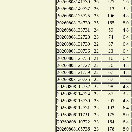
20260808141739
26
225
1.6
20260808140737
26
213
3.2
20260808135725
25
196
4.8
20260808134739
25
165
8.0
20260808133731
24
59
4.8
20260808132728
23
74
6.4
20260808131739
22
37
6.4
20260808130736
22
23
6.4
20260808125733
21
16
6.4
20260808124727
22
26
4.8
20260808121739
22
67
4.8
20260808120735
22
67
1.6
20260808115732
22
98
4.8
20260808114724
22
87
3.2
20260808113736
23
205
4.8
20260808112731
23
192
6.4
20260808111731
23
175
8.0
20260808110722
23
164
6.4
20260808105736
23
178
8.0