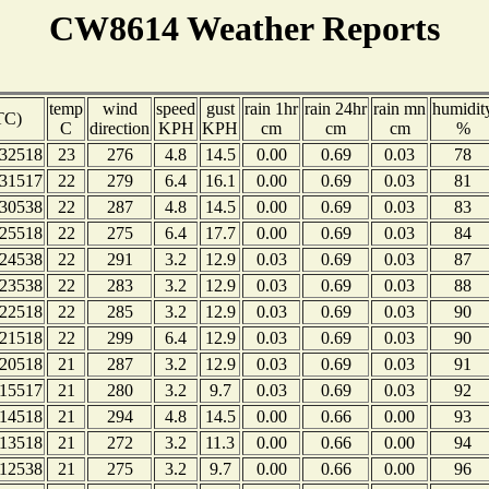
CW8614 Weather Reports
temp
wind
speed
gust
rain 1hr
rain 24hr
rain mn
humidit
TC)
C
direction
KPH
KPH
cm
cm
cm
%
32518
23
276
4.8
14.5
0.00
0.69
0.03
78
31517
22
279
6.4
16.1
0.00
0.69
0.03
81
30538
22
287
4.8
14.5
0.00
0.69
0.03
83
25518
22
275
6.4
17.7
0.00
0.69
0.03
84
24538
22
291
3.2
12.9
0.03
0.69
0.03
87
23538
22
283
3.2
12.9
0.03
0.69
0.03
88
22518
22
285
3.2
12.9
0.03
0.69
0.03
90
21518
22
299
6.4
12.9
0.03
0.69
0.03
90
20518
21
287
3.2
12.9
0.03
0.69
0.03
91
15517
21
280
3.2
9.7
0.03
0.69
0.03
92
14518
21
294
4.8
14.5
0.00
0.66
0.00
93
13518
21
272
3.2
11.3
0.00
0.66
0.00
94
12538
21
275
3.2
9.7
0.00
0.66
0.00
96