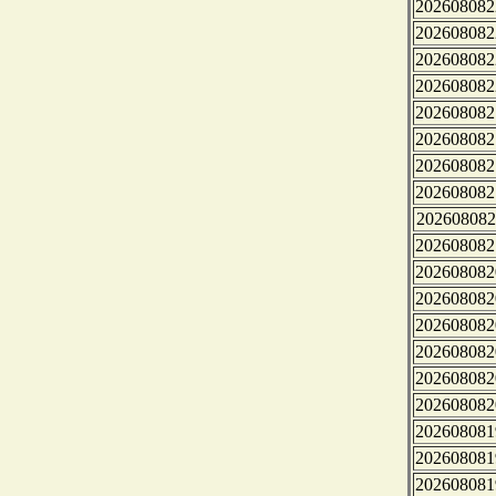
202608082
202608082
202608082
202608082
202608082
202608082
202608082
202608082
202608082
202608082
202608082
202608082
202608082
202608082
202608082
202608082
202608081
202608081
202608081