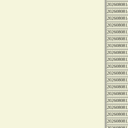
202608081
202608081
202608081
202608081
202608081
202608081
202608081
202608081
202608081
202608081
202608081
202608081
202608081
202608081
202608081
202608081
202608081
202608081
202608081