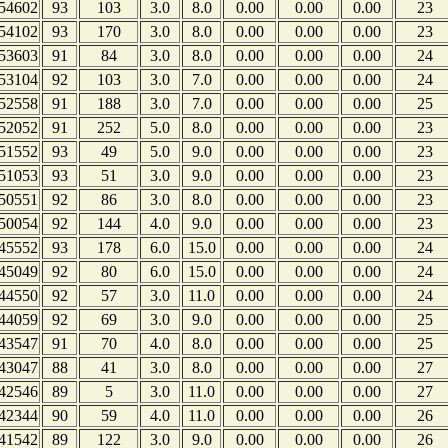
54602
93
103
3.0
8.0
0.00
0.00
0.00
23
54102
93
170
3.0
8.0
0.00
0.00
0.00
23
53603
91
84
3.0
8.0
0.00
0.00
0.00
24
53104
92
103
3.0
7.0
0.00
0.00
0.00
24
52558
91
188
3.0
7.0
0.00
0.00
0.00
25
52052
91
252
5.0
8.0
0.00
0.00
0.00
23
51552
93
49
5.0
9.0
0.00
0.00
0.00
23
51053
93
51
3.0
9.0
0.00
0.00
0.00
23
50551
92
86
3.0
8.0
0.00
0.00
0.00
23
50054
92
144
4.0
9.0
0.00
0.00
0.00
23
45552
93
178
6.0
15.0
0.00
0.00
0.00
24
45049
92
80
6.0
15.0
0.00
0.00
0.00
24
44550
92
57
3.0
11.0
0.00
0.00
0.00
24
44059
92
69
3.0
9.0
0.00
0.00
0.00
25
43547
91
70
4.0
8.0
0.00
0.00
0.00
25
43047
88
41
3.0
8.0
0.00
0.00
0.00
27
42546
89
5
3.0
11.0
0.00
0.00
0.00
27
42344
90
59
4.0
11.0
0.00
0.00
0.00
26
41542
89
122
3.0
9.0
0.00
0.00
0.00
26