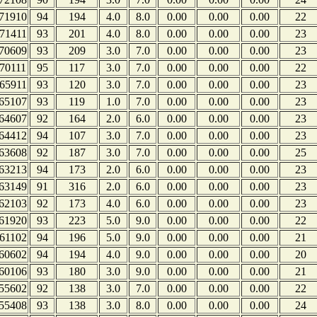
71910
94
194
4.0
8.0
0.00
0.00
0.00
22
71411
93
201
4.0
8.0
0.00
0.00
0.00
23
70609
93
209
3.0
7.0
0.00
0.00
0.00
23
70111
95
117
3.0
7.0
0.00
0.00
0.00
22
65911
93
120
3.0
7.0
0.00
0.00
0.00
23
65107
93
119
1.0
7.0
0.00
0.00
0.00
23
64607
92
164
2.0
6.0
0.00
0.00
0.00
23
64412
94
107
3.0
7.0
0.00
0.00
0.00
23
63608
92
187
3.0
7.0
0.00
0.00
0.00
25
63213
94
173
2.0
6.0
0.00
0.00
0.00
23
63149
91
316
2.0
6.0
0.00
0.00
0.00
23
62103
92
173
4.0
6.0
0.00
0.00
0.00
23
61920
93
223
5.0
9.0
0.00
0.00
0.00
22
61102
94
196
5.0
9.0
0.00
0.00
0.00
21
60602
94
194
4.0
9.0
0.00
0.00
0.00
20
60106
93
180
3.0
9.0
0.00
0.00
0.00
21
55602
92
138
3.0
7.0
0.00
0.00
0.00
22
55408
93
138
3.0
8.0
0.00
0.00
0.00
24