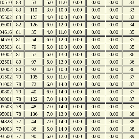
10510
83
53
5.0
11.0
0.00
0.00
0.00
33
10004
83
110
3.0
10.0
0.00
0.00
0.00
33
05502
83
123
4.0
10.0
0.00
0.00
0.00
32
05001
82
126
6.0
12.0
0.00
0.00
0.00
34
04616
81
35
4.0
11.0
0.00
0.00
0.00
35
04550
81
54
6.0
12.0
0.00
0.00
0.00
35
03503
81
79
5.0
10.0
0.00
0.00
0.00
35
03002
81
57
6.0
13.0
0.00
0.00
0.00
36
02501
80
97
5.0
13.0
0.00
0.00
0.00
36
02002
80
92
4.0
10.0
0.00
0.00
0.00
36
01502
79
105
5.0
11.0
0.00
0.00
0.00
37
01002
78
72
6.0
14.0
0.00
0.00
0.00
37
00802
79
40
6.0
14.0
0.00
0.00
0.00
37
00001
78
122
7.0
14.0
0.00
0.00
0.00
37
95503
78
48
7.0
14.0
0.00
0.00
0.00
37
95001
78
136
7.0
13.0
0.00
0.00
0.00
38
94828
77
44
7.0
14.0
0.00
0.00
0.00
38
94003
77
86
5.0
14.0
0.00
0.00
0.00
38
93500
77
90
6.0
12.0
0.00
0.00
0.00
39