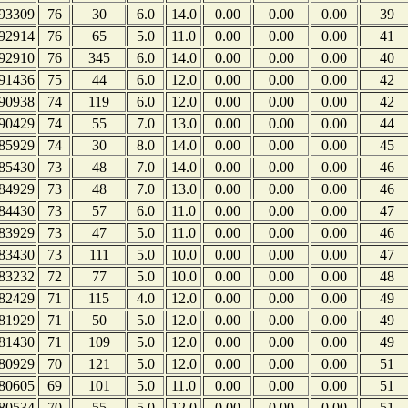
93309
76
30
6.0
14.0
0.00
0.00
0.00
39
92914
76
65
5.0
11.0
0.00
0.00
0.00
41
92910
76
345
6.0
14.0
0.00
0.00
0.00
40
91436
75
44
6.0
12.0
0.00
0.00
0.00
42
90938
74
119
6.0
12.0
0.00
0.00
0.00
42
90429
74
55
7.0
13.0
0.00
0.00
0.00
44
85929
74
30
8.0
14.0
0.00
0.00
0.00
45
85430
73
48
7.0
14.0
0.00
0.00
0.00
46
84929
73
48
7.0
13.0
0.00
0.00
0.00
46
84430
73
57
6.0
11.0
0.00
0.00
0.00
47
83929
73
47
5.0
11.0
0.00
0.00
0.00
46
83430
73
111
5.0
10.0
0.00
0.00
0.00
47
83232
72
77
5.0
10.0
0.00
0.00
0.00
48
82429
71
115
4.0
12.0
0.00
0.00
0.00
49
81929
71
50
5.0
12.0
0.00
0.00
0.00
49
81430
71
109
5.0
12.0
0.00
0.00
0.00
49
80929
70
121
5.0
12.0
0.00
0.00
0.00
51
80605
69
101
5.0
11.0
0.00
0.00
0.00
51
80534
70
55
5.0
12.0
0.00
0.00
0.00
51