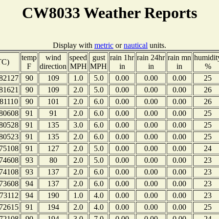
CW8033 Weather Reports
Display with
metric
or
nautical
units.
temp
wind
speed
gust
rain 1hr
rain 24hr
rain mn
humidit
TC)
F
direction
MPH
MPH
in
in
in
%
82127
90
109
1.0
5.0
0.00
0.00
0.00
25
81621
90
109
2.0
5.0
0.00
0.00
0.00
26
81110
90
101
2.0
6.0
0.00
0.00
0.00
26
80608
91
91
2.0
6.0
0.00
0.00
0.00
25
80528
91
135
3.0
6.0
0.00
0.00
0.00
25
80523
91
135
2.0
6.0
0.00
0.00
0.00
25
75108
91
127
2.0
5.0
0.00
0.00
0.00
24
74608
93
80
2.0
5.0
0.00
0.00
0.00
23
74108
93
137
2.0
6.0
0.00
0.00
0.00
23
73608
94
137
2.0
6.0
0.00
0.00
0.00
23
73112
94
190
1.0
4.0
0.00
0.00
0.00
23
72615
91
194
2.0
4.0
0.00
0.00
0.00
25
72108
90
194
3.0
7.0
0.00
0.00
0.00
24