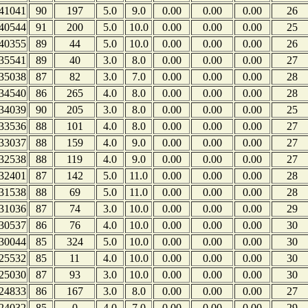
41041
90
197
5.0
9.0
0.00
0.00
0.00
26
40544
91
200
5.0
10.0
0.00
0.00
0.00
25
40355
89
44
5.0
10.0
0.00
0.00
0.00
26
35541
89
40
3.0
8.0
0.00
0.00
0.00
27
35038
87
82
3.0
7.0
0.00
0.00
0.00
28
34540
86
265
4.0
8.0
0.00
0.00
0.00
28
34039
90
205
3.0
8.0
0.00
0.00
0.00
25
33536
88
101
4.0
8.0
0.00
0.00
0.00
27
33037
88
159
4.0
9.0
0.00
0.00
0.00
27
32538
88
119
4.0
9.0
0.00
0.00
0.00
27
32401
87
142
5.0
11.0
0.00
0.00
0.00
28
31538
88
69
5.0
11.0
0.00
0.00
0.00
28
31036
87
74
3.0
10.0
0.00
0.00
0.00
29
30537
86
76
4.0
10.0
0.00
0.00
0.00
30
30044
85
324
5.0
10.0
0.00
0.00
0.00
30
25532
85
11
4.0
10.0
0.00
0.00
0.00
30
25030
87
93
3.0
10.0
0.00
0.00
0.00
30
24833
86
167
3.0
8.0
0.00
0.00
0.00
27
24032
85
0
4.0
7.0
0.00
0.00
0.00
29