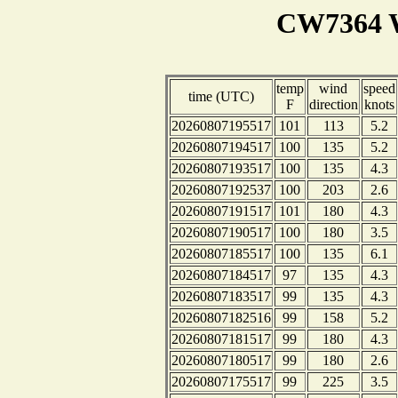
CW7364 W
temp
wind
speed
time (UTC)
F
direction
knots
20260807195517
101
113
5.2
20260807194517
100
135
5.2
20260807193517
100
135
4.3
20260807192537
100
203
2.6
20260807191517
101
180
4.3
20260807190517
100
180
3.5
20260807185517
100
135
6.1
20260807184517
97
135
4.3
20260807183517
99
135
4.3
20260807182516
99
158
5.2
20260807181517
99
180
4.3
20260807180517
99
180
2.6
20260807175517
99
225
3.5