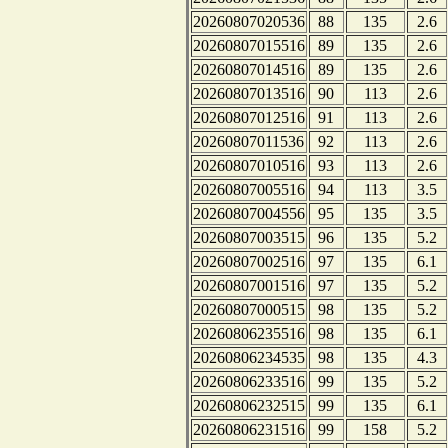
20260807020536
88
135
2.6
20260807015516
89
135
2.6
20260807014516
89
135
2.6
20260807013516
90
113
2.6
20260807012516
91
113
2.6
20260807011536
92
113
2.6
20260807010516
93
113
2.6
20260807005516
94
113
3.5
20260807004556
95
135
3.5
20260807003515
96
135
5.2
20260807002516
97
135
6.1
20260807001516
97
135
5.2
20260807000515
98
135
5.2
20260806235516
98
135
6.1
20260806234535
98
135
4.3
20260806233516
99
135
5.2
20260806232515
99
135
6.1
20260806231516
99
158
5.2