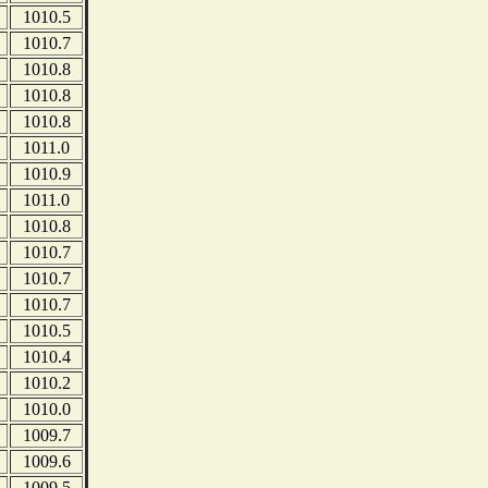
1010.5
1010.7
1010.8
1010.8
1010.8
1011.0
1010.9
1011.0
1010.8
1010.7
1010.7
1010.7
1010.5
1010.4
1010.2
1010.0
1009.7
1009.6
1009.5