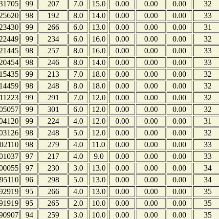
31705
99
207
7.0
15.0
0.00
0.00
0.00
32
25620
98
192
8.0
14.0
0.00
0.00
0.00
33
23430
99
266
6.0
13.0
0.00
0.00
0.00
31
22449
99
234
6.0
16.0
0.00
0.00
0.00
32
21445
98
257
8.0
16.0
0.00
0.00
0.00
33
20454
98
246
8.0
14.0
0.00
0.00
0.00
33
15435
99
213
7.0
18.0
0.00
0.00
0.00
32
14459
98
248
8.0
18.0
0.00
0.00
0.00
32
11223
99
291
7.0
12.0
0.00
0.00
0.00
32
05057
99
301
6.0
12.0
0.00
0.00
0.00
32
04120
99
224
4.0
12.0
0.00
0.00
0.00
31
03126
98
248
5.0
12.0
0.00
0.00
0.00
32
02110
98
279
4.0
11.0
0.00
0.00
0.00
33
01037
97
217
4.0
9.0
0.00
0.00
0.00
33
00055
97
230
3.0
13.0
0.00
0.00
0.00
34
95110
96
298
5.0
13.0
0.00
0.00
0.00
34
92919
95
266
4.0
13.0
0.00
0.00
0.00
35
91919
95
265
2.0
10.0
0.00
0.00
0.00
35
90907
94
259
3.0
10.0
0.00
0.00
0.00
35