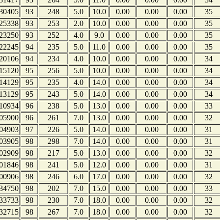
30405
93
248
5.0
10.0
0.00
0.00
0.00
35
25338
93
253
2.0
10.0
0.00
0.00
0.00
35
23250
93
252
4.0
9.0
0.00
0.00
0.00
35
22245
94
235
5.0
11.0
0.00
0.00
0.00
35
20106
94
234
4.0
10.0
0.00
0.00
0.00
34
15120
95
256
5.0
10.0
0.00
0.00
0.00
34
14129
95
235
4.0
14.0
0.00
0.00
0.00
34
13129
95
243
5.0
14.0
0.00
0.00
0.00
34
10934
96
238
5.0
13.0
0.00
0.00
0.00
33
05900
96
261
7.0
13.0
0.00
0.00
0.00
32
04903
97
226
5.0
14.0
0.00
0.00
0.00
31
03905
98
298
7.0
14.0
0.00
0.00
0.00
31
02909
98
217
5.0
13.0
0.00
0.00
0.00
32
01846
98
241
5.0
12.0
0.00
0.00
0.00
31
00906
98
246
6.0
17.0
0.00
0.00
0.00
32
34750
98
202
7.0
15.0
0.00
0.00
0.00
33
33733
98
230
7.0
18.0
0.00
0.00
0.00
32
32715
98
267
7.0
18.0
0.00
0.00
0.00
32