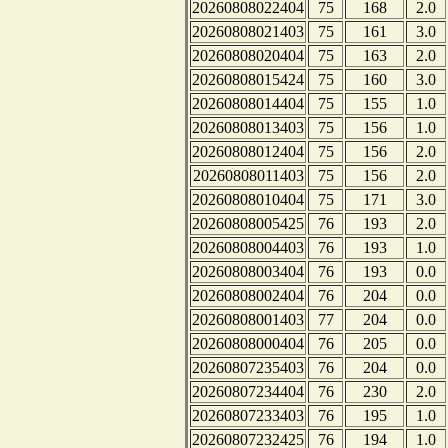
20260808022404
75
168
2.0
20260808021403
75
161
3.0
20260808020404
75
163
2.0
20260808015424
75
160
3.0
20260808014404
75
155
1.0
20260808013403
75
156
1.0
20260808012404
75
156
2.0
20260808011403
75
156
2.0
20260808010404
75
171
3.0
20260808005425
76
193
2.0
20260808004403
76
193
1.0
20260808003404
76
193
0.0
20260808002404
76
204
0.0
20260808001403
77
204
0.0
20260808000404
76
205
0.0
20260807235403
76
204
0.0
20260807234404
76
230
2.0
20260807233403
76
195
1.0
20260807232425
76
194
1.0