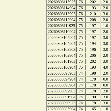
20260808115925
76
202
2.0
20260808114904
76
193
2.0
20260808113903
76
210
3.0
20260808112904
75
208
2.0
20260808111925
75
197
1.0
20260808110904
75
197
2.0
20260808105904
75
197
3.0
20260808104904
75
194
3.0
20260808103903
75
196
3.0
20260808102904
75
206
2.0
20260808101903
75
202
3.0
20260808100904
75
193
4.0
20260808095903
74
198
2.0
20260808094904
74
178
0.0
20260808093904
74
178
0.0
20260808092903
74
178
2.0
20260808091904
74
190
3.0
20260808090925
74
178
3.0
20260808085904
74
165
1.0