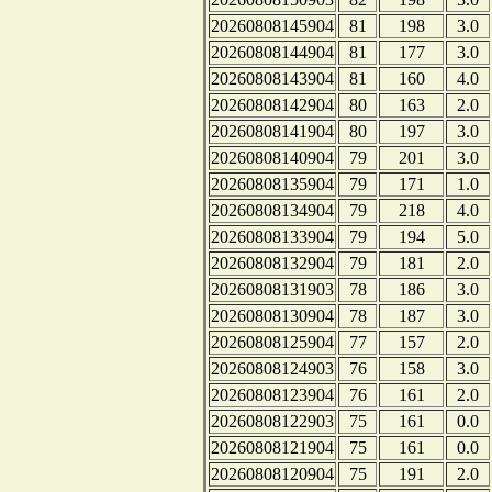
20260808145904
81
198
3.0
20260808144904
81
177
3.0
20260808143904
81
160
4.0
20260808142904
80
163
2.0
20260808141904
80
197
3.0
20260808140904
79
201
3.0
20260808135904
79
171
1.0
20260808134904
79
218
4.0
20260808133904
79
194
5.0
20260808132904
79
181
2.0
20260808131903
78
186
3.0
20260808130904
78
187
3.0
20260808125904
77
157
2.0
20260808124903
76
158
3.0
20260808123904
76
161
2.0
20260808122903
75
161
0.0
20260808121904
75
161
0.0
20260808120904
75
191
2.0