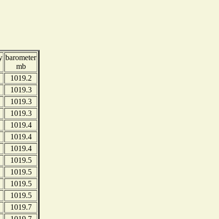
y
barometer
mb
1019.2
1019.3
1019.3
1019.3
1019.4
1019.4
1019.4
1019.5
1019.5
1019.5
1019.5
1019.7
1019.7