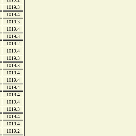
1019.3
1019.4
1019.3
1019.4
1019.3
1019.2
1019.4
1019.3
1019.3
1019.4
1019.4
1019.4
1019.4
1019.4
1019.3
1019.4
1019.4
1019.2