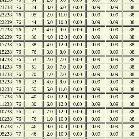
23738
76
24
3.0
6.0
0.00
0.09
0.09
88
23238
76
95
2.0
11.0
0.00
0.09
0.09
88
22239
76
44
5.0
10.0
0.00
0.09
0.09
88
21238
76
73
4.0
9.0
0.00
0.09
0.09
88
20239
76
36
4.0
12.0
0.00
0.09
0.09
88
15738
76
38
4.0
12.0
0.00
0.09
0.09
88
15238
76
76
3.0
8.0
0.00
0.09
0.09
88
14738
76
53
2.0
7.0
0.00
0.09
0.09
88
14238
76
51
3.0
7.0
0.00
0.09
0.09
88
13738
76
70
1.0
7.0
0.00
0.09
0.09
88
13238
76
33
4.0
8.0
0.00
0.09
0.09
88
12238
76
55
5.0
11.0
0.00
0.09
0.09
88
11738
76
40
3.0
12.0
0.00
0.09
0.09
88
11238
76
30
6.0
12.0
0.00
0.09
0.09
88
10738
76
51
7.0
12.0
0.00
0.09
0.09
88
10238
76
76
1.0
10.0
0.00
0.09
0.09
88
05738
77
46
9.0
10.0
0.00
0.09
0.09
88
05238
77
46
2.0
10.0
0.00
0.09
0.09
88