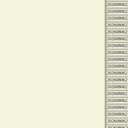
202608062
202608062
202608062
202608062
202608062
202608062
202608062
202608062
202608062
202608062
202608062
202608062
202608062
202608062
202608062
202608062
202608062
202608062
202608062