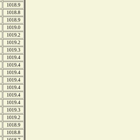
1018.9
1018.8
1018.9
1019.0
1019.2
1019.2
1019.3
1019.4
1019.4
1019.4
1019.4
1019.4
1019.4
1019.4
1019.3
1019.2
1018.9
1018.8
1018.7