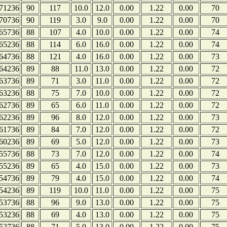
71236
90
117
10.0
12.0
0.00
1.22
0.00
70
70736
90
119
3.0
9.0
0.00
1.22
0.00
70
65736
88
107
4.0
10.0
0.00
1.22
0.00
74
65236
88
114
6.0
16.0
0.00
1.22
0.00
74
64736
88
121
4.0
16.0
0.00
1.22
0.00
73
64236
89
88
11.0
13.0
0.00
1.22
0.00
72
63736
89
71
3.0
11.0
0.00
1.22
0.00
72
63236
88
75
7.0
10.0
0.00
1.22
0.00
72
62736
89
65
6.0
11.0
0.00
1.22
0.00
72
62236
89
96
8.0
12.0
0.00
1.22
0.00
73
61736
89
84
7.0
12.0
0.00
1.22
0.00
72
60236
89
69
5.0
12.0
0.00
1.22
0.00
73
55736
88
73
7.0
12.0
0.00
1.22
0.00
74
55236
89
65
4.0
15.0
0.00
1.22
0.00
73
54736
89
79
4.0
15.0
0.00
1.22
0.00
74
54236
89
119
10.0
11.0
0.00
1.22
0.00
75
53736
88
96
9.0
13.0
0.00
1.22
0.00
75
53236
88
69
4.0
13.0
0.00
1.22
0.00
75
52736
88
71
5.0
13.0
0.00
1.22
0.00
75