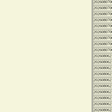
202608070
202608070
202608070
202608070
202608070
202608070
202608070
202608070
202608070
202608062
202608062
202608062
202608062
202608062
202608062
202608062
202608062
202608062
202608062