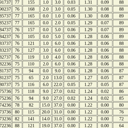
91737
77
155
1.0
3.0
0.03
1.31
0.09
88
90237
76
168
2.0
3.0
0.05
1.30
0.08
88
85737
77
165
0.0
1.0
0.06
1.30
0.08
89
85237
77
165
0.0
2.0
0.05
1.29
0.07
89
84737
76
157
0.0
5.0
0.06
1.29
0.07
89
84237
76
105
0.0
5.0
0.06
1.28
0.06
89
83737
76
121
1.0
6.0
0.06
1.28
0.06
88
83237
76
127
3.0
6.0
0.06
1.28
0.06
88
82737
76
119
1.0
4.0
0.06
1.28
0.06
88
82236
75
110
2.0
6.0
0.06
1.28
0.06
88
81737
75
94
0.0
9.0
0.06
1.28
0.06
87
81237
75
65
2.0
13.0
0.05
1.27
0.05
87
80737
75
116
6.0
22.0
0.05
1.27
0.05
87
75736
75
118
9.0
27.0
0.02
1.24
0.02
86
75236
76
94
9.0
27.0
0.02
1.24
0.02
85
74236
78
82
15.0
37.0
0.00
1.22
0.00
80
73736
80
115
20.0
31.0
0.00
1.22
0.00
76
73236
82
141
14.0
31.0
0.00
1.22
0.00
72
72236
88
121
19.0
37.0
0.00
1.22
0.00
64