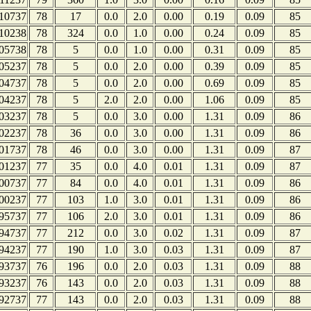
10737
78
17
0.0
2.0
0.00
0.19
0.09
85
10238
78
324
0.0
1.0
0.00
0.24
0.09
85
05738
78
5
0.0
1.0
0.00
0.31
0.09
85
05237
78
5
0.0
2.0
0.00
0.39
0.09
85
04737
78
5
0.0
2.0
0.00
0.69
0.09
85
04237
78
5
2.0
2.0
0.00
1.06
0.09
85
03237
78
5
0.0
3.0
0.00
1.31
0.09
86
02237
78
36
0.0
3.0
0.00
1.31
0.09
86
01737
78
46
0.0
3.0
0.00
1.31
0.09
87
01237
77
35
0.0
4.0
0.01
1.31
0.09
87
00737
77
84
0.0
4.0
0.01
1.31
0.09
86
00237
77
103
1.0
3.0
0.01
1.31
0.09
86
95737
77
106
2.0
3.0
0.01
1.31
0.09
86
94737
77
212
0.0
3.0
0.02
1.31
0.09
87
94237
77
190
1.0
3.0
0.03
1.31
0.09
87
93737
76
196
0.0
2.0
0.03
1.31
0.09
88
93237
76
143
0.0
2.0
0.03
1.31
0.09
88
92737
77
143
0.0
2.0
0.03
1.31
0.09
88