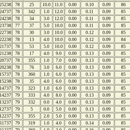
25238
78
25
10.0
11.0
0.00
0.10
0.09
86
24737
78
342
1.0
12.0
0.00
0.11
0.09
85
24238
78
34
3.0
12.0
0.00
0.11
0.09
85
23738
77
37
5.0
10.0
0.00
0.11
0.09
85
22738
78
30
3.0
10.0
0.00
0.12
0.09
85
22238
78
13
4.0
10.0
0.00
0.12
0.09
84
21737
78
53
5.0
10.0
0.00
0.12
0.09
85
21238
78
17
4.0
9.0
0.00
0.13
0.09
85
20737
78
355
1.0
7.0
0.00
0.13
0.09
85
20238
78
76
3.0
6.0
0.00
0.13
0.09
85
15737
78
360
1.0
6.0
0.00
0.13
0.09
85
15238
78
35
4.0
6.0
0.00
0.13
0.09
85
14737
79
323
1.0
6.0
0.00
0.13
0.09
85
14237
79
333
4.0
8.0
0.00
0.13
0.09
85
13237
79
332
0.0
4.0
0.00
0.13
0.09
85
12737
79
5
0.0
5.0
0.00
0.13
0.09
85
12237
79
355
2.0
5.0
0.00
0.13
0.09
85
11737
79
319
1.0
4.0
0.00
0.14
0.09
85
11237
79
360
1.0
3.0
0.00
0.16
0.09
85