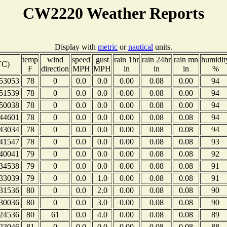
CW2220 Weather Reports
Display with
metric
or
nautical
units.
temp
wind
speed
gust
rain 1hr
rain 24hr
rain mn
humidit
TC)
F
direction
MPH
MPH
in
in
in
%
53053
78
0
0.0
0.0
0.00
0.08
0.00
94
51539
78
0
0.0
0.0
0.00
0.08
0.00
94
50038
78
0
0.0
0.0
0.00
0.08
0.00
94
44601
78
0
0.0
0.0
0.00
0.08
0.08
94
43034
78
0
0.0
0.0
0.00
0.08
0.08
94
41547
78
0
0.0
0.0
0.00
0.08
0.08
93
40041
79
0
0.0
0.0
0.00
0.08
0.08
92
34538
79
0
0.0
0.0
0.00
0.08
0.08
91
33039
79
0
0.0
1.0
0.00
0.08
0.08
91
31536
80
0
0.0
2.0
0.00
0.08
0.08
90
30036
80
0
0.0
3.0
0.00
0.08
0.08
90
24536
80
61
0.0
4.0
0.00
0.08
0.08
89
23046
81
0
0.0
0.0
0.00
0.08
0.08
88