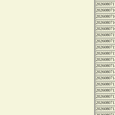
202608071
202608071
202608071
202608071
202608071
202608071
202608071
202608071
202608071
202608071
202608071
202608071
202608071
202608071
202608071
202608071
202608071
202608071
202608071