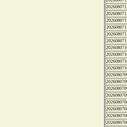
202608071
202608071
202608071
202608071
202608071
202608071
202608071
202608071
202608071
202608071
202608070
202608070
202608070
202608070
202608070
202608070
202608070
202608070