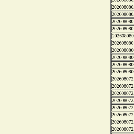
202608080
202608080
202608080
202608080
202608080
202608080
202608080
202608080
202608080
202608080
202608072
202608072
202608072
202608072
202608072
202608072
202608072
202608072