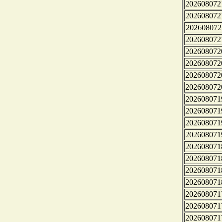
202608072
202608072
202608072
202608072
202608072
202608072
202608072
202608072
202608071
202608071
202608071
202608071
202608071
202608071
202608071
202608071
202608071
202608071
202608071