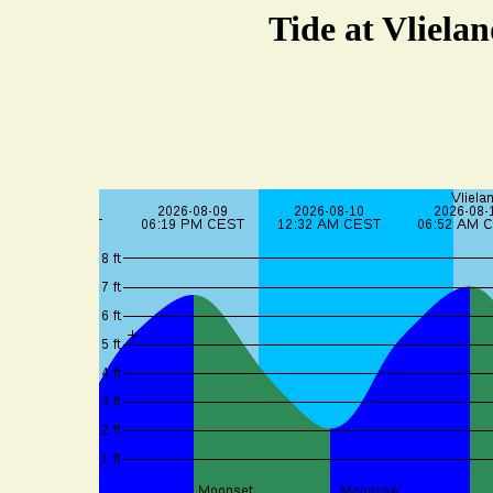
Tide at Vliela