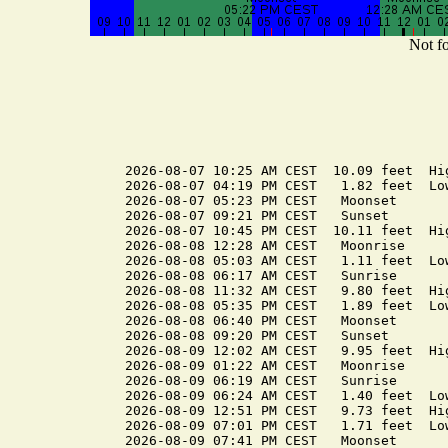
Not fo
2026-08-07 10:25 AM CEST  10.09 feet  Hig
2026-08-07 04:19 PM CEST   1.82 feet  Low
2026-08-07 05:23 PM CEST   Moonset

2026-08-07 09:21 PM CEST   Sunset

2026-08-07 10:45 PM CEST  10.11 feet  Hig
2026-08-08 12:28 AM CEST   Moonrise

2026-08-08 05:03 AM CEST   1.11 feet  Low
2026-08-08 06:17 AM CEST   Sunrise

2026-08-08 11:32 AM CEST   9.80 feet  Hig
2026-08-08 05:35 PM CEST   1.89 feet  Low
2026-08-08 06:40 PM CEST   Moonset

2026-08-08 09:20 PM CEST   Sunset

2026-08-09 12:02 AM CEST   9.95 feet  Hig
2026-08-09 01:22 AM CEST   Moonrise

2026-08-09 06:19 AM CEST   Sunrise

2026-08-09 06:24 AM CEST   1.40 feet  Low
2026-08-09 12:51 PM CEST   9.73 feet  Hig
2026-08-09 07:01 PM CEST   1.71 feet  Low
2026-08-09 07:41 PM CEST   Moonset
