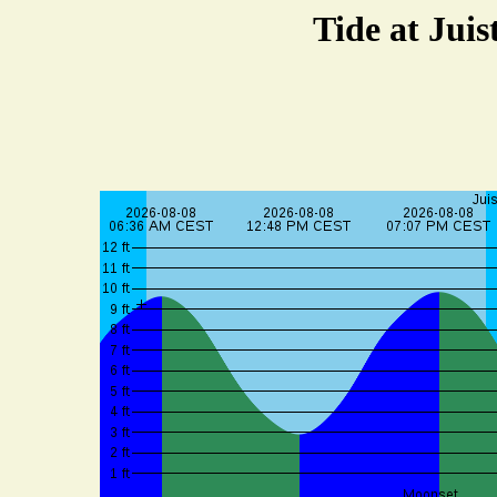
Tide at Jui