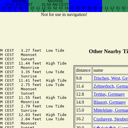
Not for use in navigation!
M CEST   3.27 feet  Low Tide

Other Nearby Ti
M CEST   Moonset

M CEST   Sunset

M CEST  11.44 feet  High Tide

M CEST   Moonrise

distance
name
M CEST   3.35 feet  Low Tide

M CEST   Sunrise

9.8
Trischen, West, G
M CEST  11.41 feet  High Tide

M CEST   2.75 feet  Low Tide

11.4
Zehnerloch, Germ
M CEST   Moonset

M CEST   Sunset

12.8
Tertius, Germany
M CEST  11.55 feet  High Tide

14.9
Blauort, Germany
M CEST   Moonrise

M CEST   2.79 feet  Low Tide

15.0
Mittelplate, Germa
M CEST   Sunrise

M CEST  12.03 feet  High Tide

16.2
Cuxhaven, Steube
M CEST   2.04 feet  Low Tide

M CEST   Moonset

20.0
M CEST   Sunset
