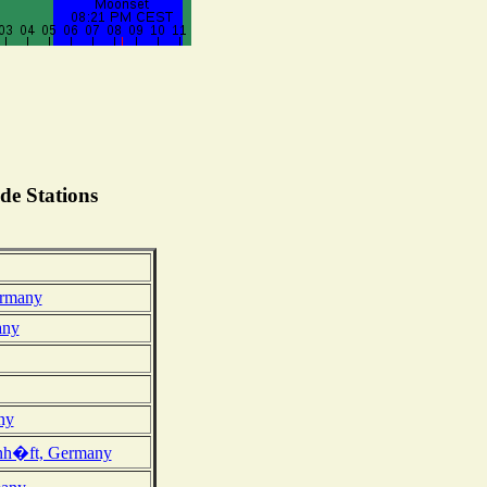
de Stations
ermany
any
ny
nh�ft, Germany